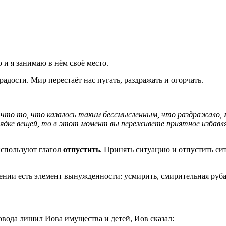
 и я занимаю в нём своё место.
дости. Мир перестаёт нас пугать, раздражать и огорчать.
 что то, что казалось таким бессмысленным, что раздражало, 
порядке вещей, то в этот момент вы переживете приятное избав
спользуют глагол
отпустить
. Принять ситуацию и отпустить сит
рении есть элемент вынужденности: усмирить, смирительная руба
овода лишил Иова имущества и детей, Иов сказал: