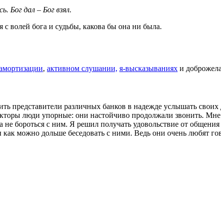
. Бог дал – Бог взял.
я с волей бога и судьбы, какова бы она ни была.
 амортизации
,
активном слушании,
я-высказываниях
и доброжела
нить представители различных банков в надежде услышать своих
лекторы люди упорные: они настойчиво продолжали звонить. Мне 
 не бороться с ним. Я решил получать удовольствие от общения
бы как можно дольше беседовать с ними. Ведь они очень любят го