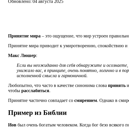
Обновлено: 04 августа 2025
Принятие мира
– это ощущение, что мир устроен правильно
Принятие мира приводит к умиротворению, спокойствию и ра
Макс Люшер
:
Если вы неожиданно для себя обнаружите и осознаете,
унижало вас, в принципе, очень понятно, логично и в 
исполненной смысла и гармоничной.
Любопытно, что часто в качестве синонима слова
принять
и
чтобы
расслабиться
.
Принятие частично совпадает со
смирением
. Однако в сми
Пример из Библии
Иов
был очень богатым человеком. Когда бог безо всякого п