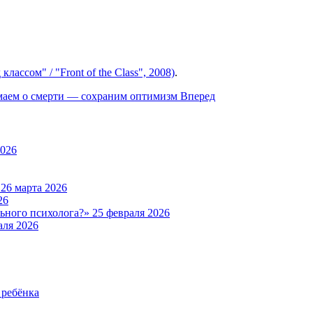
ассом" / "Front of the Class", 2008)
.
аем о смерти — сохраним оптимизм
Вперед
2026
а
26 марта 2026
26
льного психолога?»
25 февраля 2026
аля 2026
 ребёнка