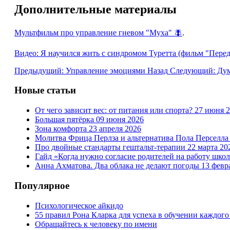
Дополнительные материалы
Мультфильм про управление гневом "Муха" 🪰
.
Видео: Я научился жить с синдромом Туретта (фильм "Перед кл
Предыдущий: Управление эмоциями
Назад
Следующий: Дум
Новые статьи
От чего зависит вес: от питания или спорта?
27 июня 
Большая пятёрка
09 июня 2026
Зона комфорта
23 апреля 2026
Молитва Фрица Перлза и альтернатива Пола Перселл
Про двойные стандарты гештальт-терапии
22 марта 20
Гайд «Когда нужно согласие родителей на работу шко
Анна Ахматова. Два облака не делают погоды
13 февр
Популярное
Психологическое айкидо
55 правил Рона Кларка для успеха в обучении каждого
Обращайтесь к человеку по имени