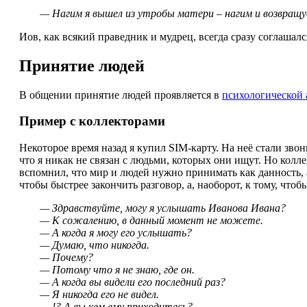
— Нагим я вышел из утробы матери – нагим и возвращусь
Иов, как всякий праведник и мудрец, всегда сразу соглашалс
Принятие людей
В общении принятие людей проявляется в
психологической
Пример с коллекторами
Некоторое время назад я купил SIM-карту. На неё стали зво
что я никак не связан с людьми, которых они ищут. Но кол
вспомнил, что мир и людей нужно принимать как данность, а
чтобы быстрее закончить разговор, а, наоборот, к тому, что
— Здравствуйте, могу я услышать Иванова Ивана?
— К сожалению, в данный момент не можете.
— А когда я могу его услышать?
— Думаю, что никогда.
— Почему?
— Потому что я не знаю, где он.
— А когда вы видели его последний раз?
— Я никогда его не видел.
— !? А вы кем ему приходитесь?