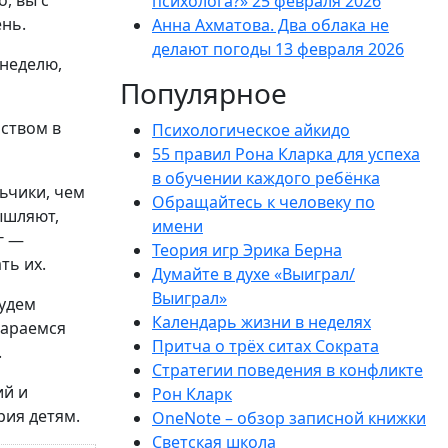
о, вы с
психолога?»
25 февраля 2026
нь.
Анна Ахматова. Два облака не
делают погоды
13 февраля 2026
 неделю,
Популярное
йством в
Психологическое айкидо
55 правил Рона Кларка для успеха
в обучении каждого ребёнка
ьчики, чем
Обращайтесь к человеку по
ышляют,
имени
г —
Теория игр Эрика Берна
ть их.
Думайте в духе «Выиграл/
Выиграл»
будем
Календарь жизни в неделях
тараемся
Притча о трёх ситах Сократа
.
Стратегии поведения в конфликте
ий и
Рон Кларк
рия детям.
OneNote – обзор записной книжки
Светская школа