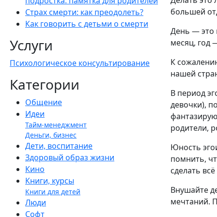
Делать это л
подростка: памятка для родителей
большей от
Страх смерти: как преодолеть?
Как говорить с детьми о смерти
День — это 
Услуги
месяц, год 
К сожалению
Психологическое консультирование
нашей стра
Категории
В период эг
Общение
девочки), 
Идеи
фантазируют
Тайм-менеджмент
родители, р
Деньги, бизнес
Дети, воспитание
Юность эгои
Здоровый образ жизни
помнить, чт
Кино
сделать всё
Книги, курсы
Внушайте де
Книги для детей
мечтаний. П
Люди
Софт