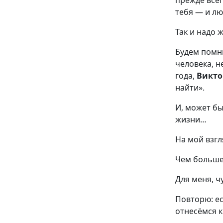
прежде всег
тебя — и л
Так и надо 
Будем помни
человека, н
года,
Викто
найти».
И, может бы
жизни…
На мой взгл
Чем больше
Для меня, ч
Повторю: ес
отнесёмся к