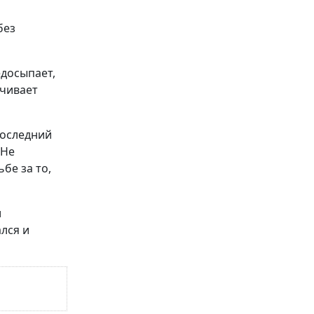
без
едосыпает,
ачивает
последний
«Не
бе за то,
и
ался и