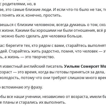
 родителями, но, в
е, это самые близкие люди. И если что-то было не так, т
 понять их и, конечно, простить.
ешься с близким человеком, всегда думаешь о том, ско
и жизни. Какими бы хорошими ни были отношения, всё 
 можно было сделать для человека больше.
с: берегите тех, кто рядом с вами, старайтесь выполня
ей. Старайтесь жить радостно, помня, что человек — э
, а жизнь — это творчество.
л известный английский писатель
Уильям Сомерсет М
зраст — это время, когда вы готовы приняться за дела,
 молодость, потому что они требуют слишком много вре
 вспоминаю эту фразу.
обы все наши ученики, независимо от возраста, имели б
 планы и старались их выполнить.