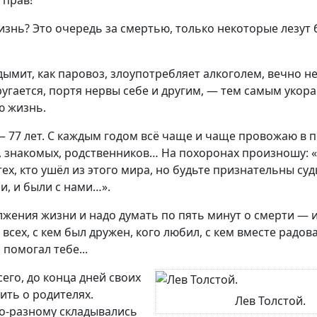
 прав!
изнь? Это очередь за смертью, только некоторые лезут 
о дымит, как паровоз, злоупотребляет алкоголем, вечно н
угается, портя нервы себе и другим, — тем самым укор
ю жизнь.
 77 лет. С каждым годом всё чаще и чаще провожаю в 
, знакомых, родственников… На похоронах произношу: 
тех, кто ушёл из этого мира, но будьте признательны судь
и, и были с нами…».
жения жизни и надо думать по пять минут о смерти — 
всех, с кем был дружен, кого любил, с кем вместе радов
 помогал тебе...
сего, до конца дней своих
ить о родителях.
Лев Толстой.
о-разному складывались