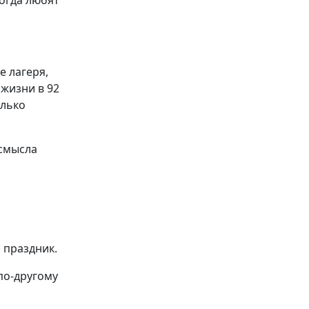
когда любят
е лагеря,
жизни в 92
олько
 смысла
 праздник.
по-другому