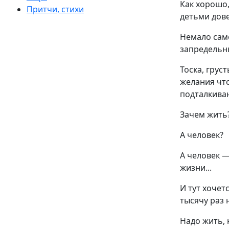
Как хорошо,
Притчи, стихи
детьми дов
Немало сам
запредельн
Тоска, грус
желания что
подталкиваю
Зачем жить?
А человек?
А человек —
жизни...
И тут хочет
тысячу раз н
Надо жить, 