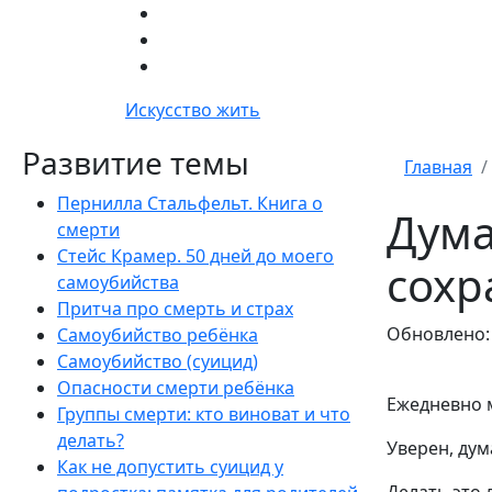
Искусство жить
Развитие темы
Главная
Пернилла Стальфельт. Книга о
Дума
смерти
Стейс Крамер. 50 дней до моего
сохр
самоубийства
Притча про смерть и страх
Обновлено: 
Самоубийство ребёнка
Самоубийство (суицид)
Опасности смерти ребёнка
Ежедневно 
Группы смерти: кто виноват и что
делать?
Уверен, дум
Как не допустить суицид у