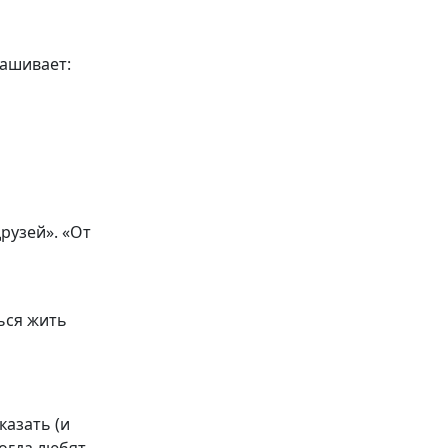
ашивает:
рузей». «От
»…
ться жить
казать (и