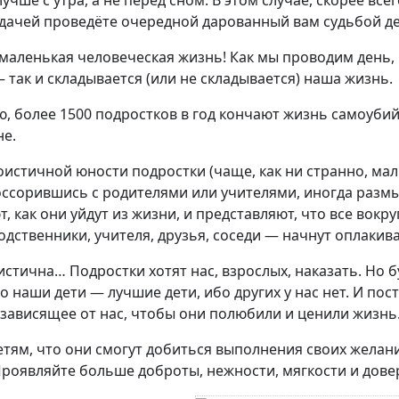
учше с утра, а не перед сном. В этом случае, скорее всег
дачей проведёте очередной дарованный вам судьбой де
маленькая человеческая жизнь! Как мы проводим день,
— так и складывается (или не складывается) наша жизнь.
, более 1500 подростков в год кончают жизнь самоуби
не.
оистичной юности подростки (чаще, как ни странно, мал
поссорившись с родителями или учителями, иногда разм
, как они уйдут из жизни, и представляют, что все вокру
одственники, учителя, друзья, соседи — начнут оплакива
стична… Подростки хотят нас, взрослых, наказать. Но 
о наши дети — лучшие дети, ибо других у нас нет. И пос
 зависящее от нас, чтобы они полюбили и ценили жизнь
тям, что они смогут добиться выполнения своих желан
роявляйте больше доброты, нежности, мягкости и дове