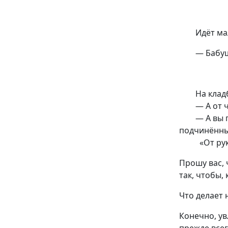
Идёт мальч
— Бабушка
На кладби
— А от чег
— А вы поч
подчинённы
«От р
Прошу вас,
так, чтобы,
Что делает
Конечно, ув