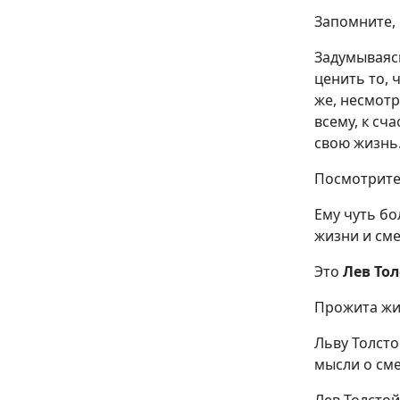
Запомните,
Задумываяс
ценить то, ч
же, несмотр
всему, к сч
свою жизнь
Посмотрите
Ему чуть бо
жизни и сме
Это
Лев То
Прожита жи
Льву Толсто
мысли о см