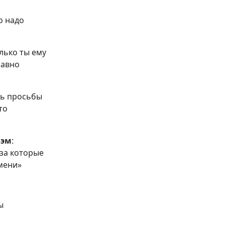
о надо
лько ты ему
равно
ть просьбы
то
оэм
:
 за которые
мени»
ы