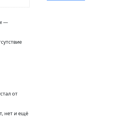
м —
тсутствие
устал от
т, нет и ещё