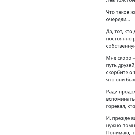
Лев Толстой
Что такое ж
очереди…
Да, тот, кт
постоянно р
собственну
Мне скоро —
путь друзей
скорбите о 
что они был
Ради продол
вспоминать 
горевал, кто
И, прежде в
нужно помн
Понимаю, п