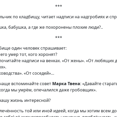
***
ик по кладбищу, читает надписи на надгробиях и спр
, бабушка, а где же похоронены плохие люди?..
***
ще один человек спрашивает:
о умер тот, кого хоронят?
итайте надписи на венках. «От жены». «От любящих д
х».
уководства». «От соседей
 чаще вспоминайте совет
Марка Твена
: «Давайте стара
 когда мы умрём, опечалился даже гробовщик».
 нашу жизнь интересной?
лечённость той или иной идеей, когда мы хотим всем до