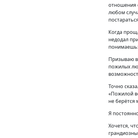
отношения с
любом случа
постараться
Когда проща
недодал пр
понимаешь:
Призываю ва
пожилых люд
возможность
Точно сказа
«Пожилой во
не берётся
Я постоянно
Хочется, чт
грандиозные