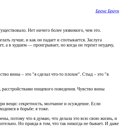
Брене Браун
существовало. Нет ничего более уязвимого, чем это.
елать лучше, и как он падает и спотыкается. Заслуга
т, а в худшем — проигрывает, но когда он терпит неудачу,
ство вины – это "я сделал что-то плохое". Стыд – это "я
, расстройствами пищевого поведения. Чувство вины
три вещи: секретность, молчание и осуждение. Если
одимся в борьбе: я тоже.
рены, потому что я думаю, что делала это всю свою жизнь, и
ительно. Но правда в том, что так никогда не бывает. И даже