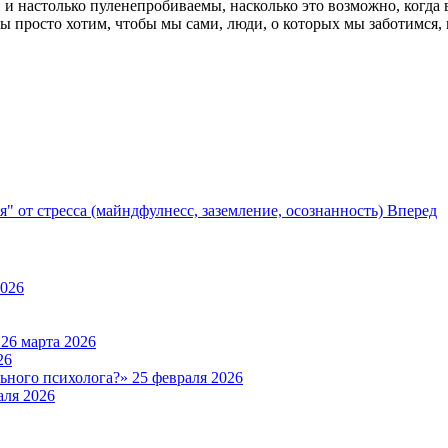
 и настолько пуленепробиваемы, насколько это возможно, когда в
ы просто хотим, чтобы мы сами, люди, о которых мы заботимся, 
 от стресса (майндфулнесс, заземление, осознанность)
Вперед
2026
а
26 марта 2026
26
льного психолога?»
25 февраля 2026
аля 2026