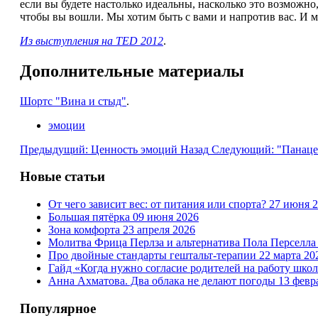
если вы будете настолько идеальны, насколько это возможно,
чтобы вы вошли. Мы хотим быть с вами и напротив вас. И м
Из выступления на TED 2012
.
Дополнительные материалы
Шортс "Вина и стыд"
.
эмоции
Предыдущий: Ценность эмоций
Назад
Следующий: "Панацея"
Новые статьи
От чего зависит вес: от питания или спорта?
27 июня 
Большая пятёрка
09 июня 2026
Зона комфорта
23 апреля 2026
Молитва Фрица Перлза и альтернатива Пола Перселл
Про двойные стандарты гештальт-терапии
22 марта 20
Гайд «Когда нужно согласие родителей на работу шко
Анна Ахматова. Два облака не делают погоды
13 февр
Популярное