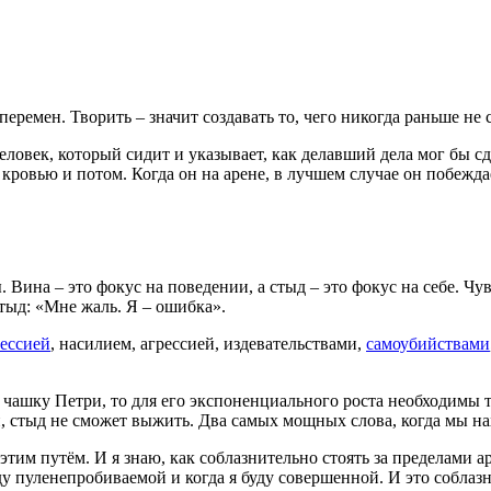
еремен. Творить – значит создавать то, чего никогда раньше не 
еловек, который сидит и указывает, как делавший дела мог бы сд
кровью и потом. Когда он на арене, в лучшем случае он побеждае
 Вина – это фокус на поведении, а стыд – это фокус на себе. Чув
тыд: «Мне жаль. Я – ошибка».
ессией
, насилием, агрессией, издевательствами,
самоубийствами
в чашку Петри, то для его экспоненциального роста необходимы 
, стыд не сможет выжить. Два самых мощных слова, когда мы нах
 этим путём. И я знаю, как соблазнительно стоять за пределами а
уду пуленепробиваемой и когда я буду совершенной. И это соблазн