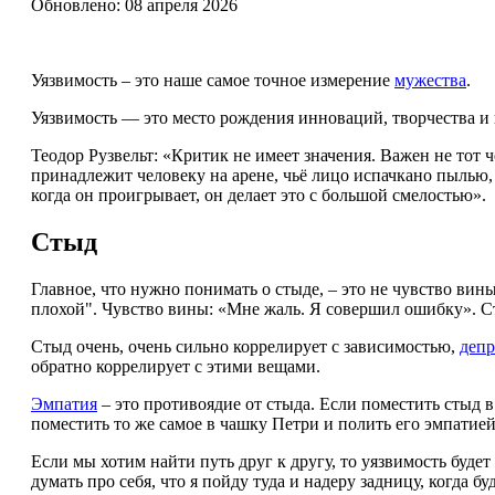
Обновлено: 08 апреля 2026
Уязвимость – это наше самое точное измерение
мужества
.
Уязвимость — это место рождения инноваций, творчества и п
Теодор Рузвельт: «Критик не имеет значения. Важен не тот ч
принадлежит человеку на арене, чьё лицо испачкано пылью, 
когда он проигрывает, он делает это с большой смелостью».
Стыд
Главное, что нужно понимать о стыде, – это не чувство вины.
плохой". Чувство вины: «Мне жаль. Я совершил ошибку». С
Стыд очень, очень сильно коррелирует с зависимостью,
депр
обратно коррелирует с этими вещами.
Эмпатия
– это противоядие от стыда. Если поместить стыд 
поместить то же самое в чашку Петри и полить его эмпатией
Если мы хотим найти путь друг к другу, то уязвимость будет
думать про себя, что я пойду туда и надеру задницу, когда б