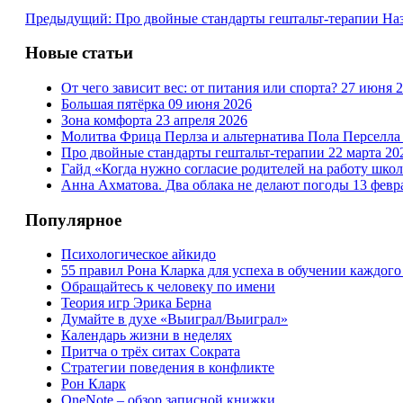
Предыдущий: Про двойные стандарты гештальт-терапии
На
Новые статьи
От чего зависит вес: от питания или спорта?
27 июня 
Большая пятёрка
09 июня 2026
Зона комфорта
23 апреля 2026
Молитва Фрица Перлза и альтернатива Пола Перселл
Про двойные стандарты гештальт-терапии
22 марта 20
Гайд «Когда нужно согласие родителей на работу шко
Анна Ахматова. Два облака не делают погоды
13 февр
Популярное
Психологическое айкидо
55 правил Рона Кларка для успеха в обучении каждого
Обращайтесь к человеку по имени
Теория игр Эрика Берна
Думайте в духе «Выиграл/Выиграл»
Календарь жизни в неделях
Притча о трёх ситах Сократа
Стратегии поведения в конфликте
Рон Кларк
OneNote – обзор записной книжки