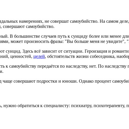
идальных намерениях, не совершат самоубийство. На самом деле
ом, совершают самоубийство.
й. В большинстве случаев путь к суициду более или менее дл
ями, может произносить фразы: "Вы больше меня не увидите", "
т суицид. Здесь всё зависит от ситуации. Героизация и романти
аний, ценностей,
целей
, обстоятельств жизни собеседника, наобо
ь к самоубийству передаётся по наследству, нет. По наследству
и.
чаще совершают подростки и юноши. Однако процент самоубийств
ь, нужно обратиться к специалисту: психиатру, психотерапевту