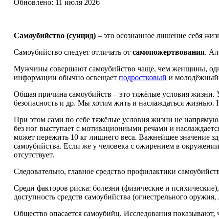
Обновлено: 11 июля 2026
Самоубийство (суицид)
– это осознанное лишение себя жиз
Самоубийство следует отличать от
самопожертвования
. А
Мужчины совершают самоубийство чаще, чем женщины, однак
информации обычно освещает
подростковый
и молодёжный 
Общая причина самоубийств – это тяжёлые условия жизни. 
безопасность и др. Мы хотим жить и наслаждаться жизнью.
При этом сами по себе тяжёлые условия жизни не напрямую 
без ног выступает с мотивационными речами и наслаждает
может пережить 10 кг лишнего веса. Важнейшее значение зд
самоубийства. Если же у человека с ожирением в окружени
отсутствует.
Следовательно, главное средство профилактики самоубийств
Среди факторов риска: болезни (физические и психические),
доступность средств самоубийства (огнестрельного оружия, 
Общество опасается самоубийц. Исследования показывают, 