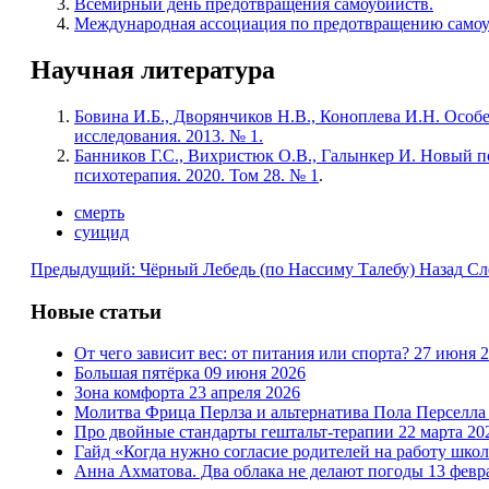
Всемирный день предотвращения самоубийств.
Международная ассоциация по предотвращению само
Научная литература
Бовина И.Б., Дворянчиков Н.В., Коноплева И.Н. Особ
исследования. 2013. № 1.
Банников Г.С., Вихристюк О.В., Галынкер И. Новый п
психотерапия. 2020. Том 28. № 1
.
смерть
суицид
Предыдущий: Чёрный Лебедь (по Нассиму Талебу)
Назад
Сл
Новые статьи
От чего зависит вес: от питания или спорта?
27 июня 
Большая пятёрка
09 июня 2026
Зона комфорта
23 апреля 2026
Молитва Фрица Перлза и альтернатива Пола Перселл
Про двойные стандарты гештальт-терапии
22 марта 20
Гайд «Когда нужно согласие родителей на работу шко
Анна Ахматова. Два облака не делают погоды
13 февр