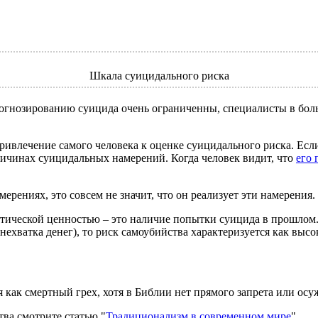
Шкала суицидального риска
рогнозированию суицида очень ограниченны, специалисты в бо
влечение самого человека к оценке суицидального риска. Если
ричинах суицидальных намерений. Когда человек видит, что
его 
рениях, это совсем не значит, что он реализует эти намерения. С
тической ценностью – это наличие попытки суицида в прошлом.
ехватка денег), то риск самоубийства характеризуется как высо
 как смертный грех, хотя в Библии нет прямого запрета или осу
ва смотрите статью "
Традиционализм в современном мире
".