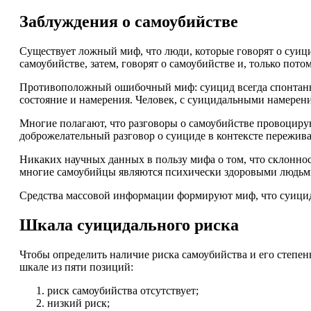
Заблуждения о самоубийстве
Существует ложный миф, что люди, которые говорят о суиц
самоубийстве, затем, говорят о самоубийстве и, только пот
Противоположный ошибочный миф: суицид всегда спонтанны
состояние и намерения. Человек, с суицидальными намерени
Многие полагают, что разговоры о самоубийстве провоцирую
доброжелательный разговор о суициде в контексте пережив
Никаких научных данных в пользу мифа о том, что склонност
многие самоубийцы являются психически здоровыми людьм
Средства массовой информации формируют миф, что суицид 
Шкала суицидального риска
Чтобы определить наличие риска самоубийства и его степен
шкале из пяти позиций:
риск самоубийства отсутствует;
низкий риск;