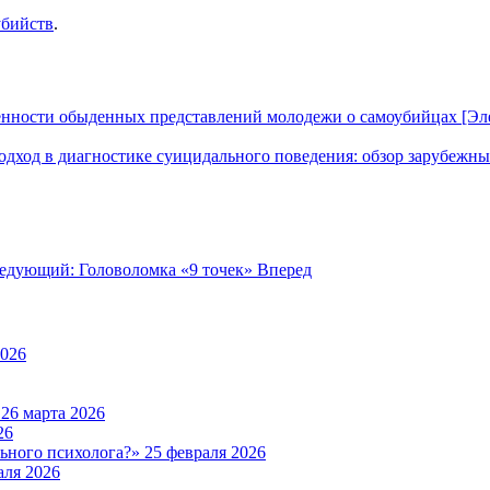
убийств
.
енности обыденных представлений молодежи о самоубийцах [Эле
одход в диагностике суицидального поведения: обзор зарубежных
едующий: Головоломка «9 точек»
Вперед
2026
а
26 марта 2026
26
льного психолога?»
25 февраля 2026
аля 2026