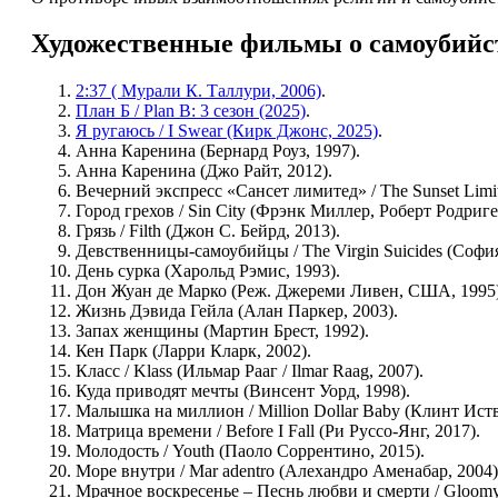
Художественные фильмы о самоубийс
2:37 ( Мурали К. Таллури, 2006)
.
План Б / Plan B: 3 сезон (2025)
.
Я ругаюсь / I Swear (Кирк Джонс, 2025)
.
Анна Каренина (Бернард Роуз, 1997).
Анна Каренина (Джо Райт, 2012).
Вечерний экспресс «Сансет лимитед» / The Sunset Limi
Город грехов / Sin City (Фрэнк Миллер, Роберт Родриг
Грязь / Filth (Джон С. Бейрд, 2013).
Девственницы-самоубийцы / The Virgin Suicides (София
День сурка (Харольд Рэмис, 1993).
Дон Жуан де Марко (Реж. Джереми Ливен, США, 1995)
Жизнь Дэвида Гейла (Алан Паркер, 2003).
Запах женщины (Мартин Брест, 1992).
Кен Парк (Ларри Кларк, 2002).
Класс / Klass (Ильмар Рааг / Ilmar Raag, 2007).
Куда приводят мечты (Винсент Уорд, 1998).
Малышка на миллион / Million Dollar Baby (Клинт Иству
Матрица времени / Before I Fall (Ри Руссо-Янг, 2017).
Молодость / Youth (Паоло Соррентино, 2015).
Море внутри / Mar adentro (Алехандро Аменабар, 2004)
Мрачное воскресенье – Песнь любви и смерти / Gloomy 