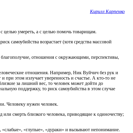
Кирилл Карпенко
с целью умереть, а с целью помочь товарищам.
ск самоубийства возрастает (хотя средства массовой
е благополучие, отношения с окружающими, перспективы,
человеческие отношения. Например, Ник Вуйчич без рук и
 и при этом излучает уверенность и счастье. А кто-то не
лизкие за лишний вес, то человек может дойти до
альную поддержку, то риск самоубийства в этом случае
ии. Человеку нужен человек.
од или смерть близкого человека, приводящие к одиночеству;
, «слабые», «глупые», «дураки» и вызывают непонимание.