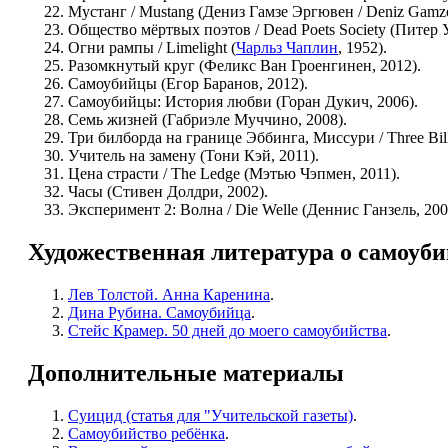
Мустанг / Mustang (Дениз Гамзе Эргювен / Deniz Gamze
Общество мёртвых поэтов / Dead Poets Society (Питер У
Огни рампы / Limelight (
Чарльз Чаплин
, 1952).
Разомкнутый круг (Феликс Ван Гроенгинен, 2012).
Самоубийцы (Егор Баранов, 2012).
Самоубийцы: История любви (Горан Дукич, 2006).
Семь жизней (Габриэле Муччино, 2008).
Три билборда на границе Эббинга, Миссури / Three Bill
Учитель на замену (Тони Кэй, 2011).
Цена страсти / The Ledge (Мэтью Чэпмен, 2011).
Часы (Стивен Долдри, 2002).
Эксперимент 2: Волна / Die Welle (Деннис Ганзель, 200
Художественная литература о самоуби
Лев Толстой. Анна Каренина
.
Дина Рубина. Самоубийца
.
Стейс Крамер. 50 дней до моего самоубийства
.
Дополнительные материалы
Суицид (статья для "Учительской газеты)
.
Самоубийство ребёнка
.