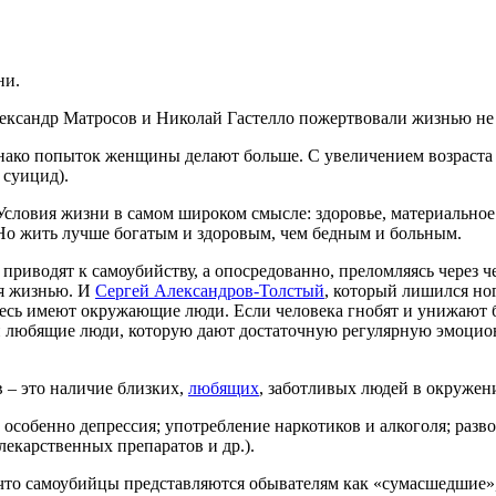
ни.
лександр Матросов и Николай Гастелло пожертвовали жизнью не 
о попыток женщины делают больше. С увеличением возраста ри
суицид).
Условия жизни в самом широком смысле: здоровье, материально
 Но жить лучше богатым и здоровым, чем бедным и больным.
приводят к самоубийству, а опосредованно, преломляясь через 
ся жизнью. И
Сергей Александров-Толстый
, который лишился ног
есь имеют окружающие люди. Если человека гнобят и унижают б
и любящие люди, которую дают достаточную регулярную эмоцион
 – это наличие близких,
любящих
, заботливых людей в окружен
 особенно депрессия; употребление наркотиков и алкоголя; разв
лекарственных препаратов и др.).
что самоубийцы представляются обывателям как «сумасшедшие»