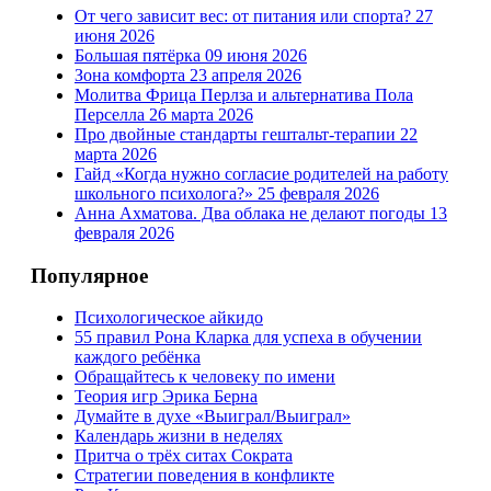
От чего зависит вес: от питания или спорта?
27
июня 2026
Большая пятёрка
09 июня 2026
Зона комфорта
23 апреля 2026
Молитва Фрица Перлза и альтернатива Пола
Перселла
26 марта 2026
Про двойные стандарты гештальт-терапии
22
марта 2026
Гайд «Когда нужно согласие родителей на работу
школьного психолога?»
25 февраля 2026
Анна Ахматова. Два облака не делают погоды
13
февраля 2026
Популярное
Психологическое айкидо
55 правил Рона Кларка для успеха в обучении
каждого ребёнка
Обращайтесь к человеку по имени
Теория игр Эрика Берна
Думайте в духе «Выиграл/Выиграл»
Календарь жизни в неделях
Притча о трёх ситах Сократа
Стратегии поведения в конфликте