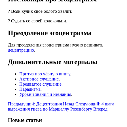
? Всяк кулик своё болото хвалит.
? Судить со своей колокольни.
Преодоление эгоцентризма
Для преодоления эгоцентризма нужно развивать
децентрацию
.
Дополнительные материалы
Притча про чёрную книгу
.
Активное слушание
.
Предвзятое слушание
.
Парадигма
.
Уровни знания и незнания
.
Предыдущий: Децентрация
Назад
Следующий: 4 шага
выражения гнева по Маршаллу Розенбергу
Вперед
Новые статьи