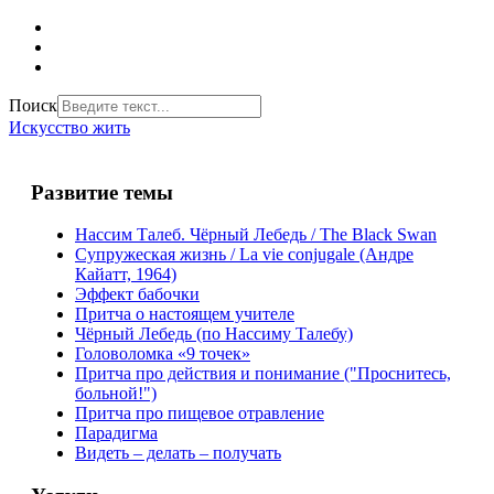
Поиск
Искусство жить
Развитие темы
Нассим Талеб. Чёрный Лебедь / The Black Swan
Супружеская жизнь / La vie conjugale (Андре
Кайатт, 1964)
Эффект бабочки
Притча о настоящем учителе
Чёрный Лебедь (по Нассиму Талебу)
Головоломка «9 точек»
Притча про действия и понимание ("Проснитесь,
больной!")
Притча про пищевое отравление
Парадигма
Видеть – делать – получать