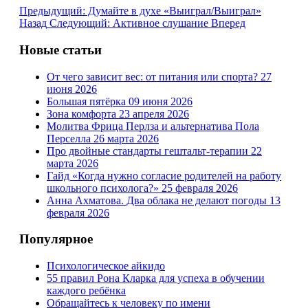
Предыдущий: Думайте в духе «Выиграл/Выиграл»
Назад
Следующий: Активное слушание
Вперед
Новые статьи
От чего зависит вес: от питания или спорта?
27
июня 2026
Большая пятёрка
09 июня 2026
Зона комфорта
23 апреля 2026
Молитва Фрица Перлза и альтернатива Пола
Перселла
26 марта 2026
Про двойные стандарты гештальт-терапии
22
марта 2026
Гайд «Когда нужно согласие родителей на работу
школьного психолога?»
25 февраля 2026
Анна Ахматова. Два облака не делают погоды
13
февраля 2026
Популярное
Психологическое айкидо
55 правил Рона Кларка для успеха в обучении
каждого ребёнка
Обращайтесь к человеку по имени