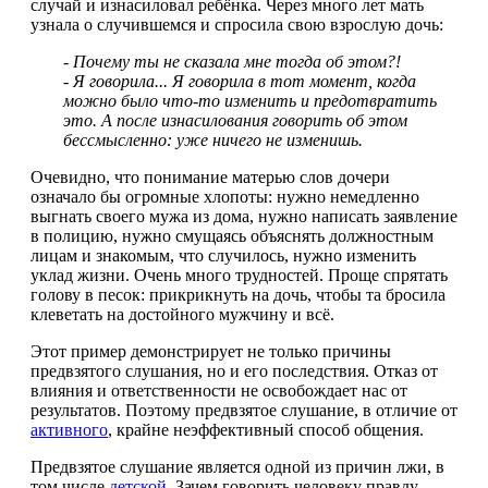
случай и изнасиловал ребёнка. Через много лет мать
узнала о случившемся и спросила свою взрослую дочь:
- Почему ты не сказала мне тогда об этом?!
- Я говорила... Я говорила в тот момент, когда
можно было что-то изменить и предотвратить
это. А после изнасилования говорить об этом
бессмысленно: уже ничего не изменишь.
Очевидно, что понимание матерью слов дочери
означало бы огромные хлопоты: нужно немедленно
выгнать своего мужа из дома, нужно написать заявление
в полицию, нужно смущаясь объяснять должностным
лицам и знакомым, что случилось, нужно изменить
уклад жизни. Очень много трудностей. Проще спрятать
голову в песок: прикрикнуть на дочь, чтобы та бросила
клеветать на достойного мужчину и всё.
Этот пример демонстрирует не только причины
предвзятого слушания, но и его последствия. Отказ от
влияния и ответственности не освобождает нас от
результатов. Поэтому предвзятое слушание, в отличие от
активного
, крайне неэффективный способ общения.
Предвзятое слушание является одной из причин лжи, в
том числе
детской
. Зачем говорить человеку правду,