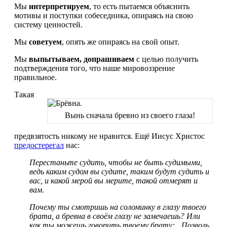
Мы
интерпретируем
, то есть пытаемся объяснить
мотивы и поступки собеседника, опираясь на свою
систему ценностей.
Мы
советуем
, опять же опираясь на свой опыт.
Мы
выпытываем, допрашиваем
с целью получить
подтверждения того, что наше мировоззрение
правильное.
Такая
Вынь сначала бревно из своего глаза!
предвзятость никому не нравится. Ещё Иисус Христос
предостерегал
нас:
Перестаньте судить, чтобы не быть судимыми,
ведь каким судом вы судите, таким будут судить и
вас, и какой мерой вы мерите, такой отмерят и
вам.
Почему ты смотришь на соломинку в глазу твоего
брата, а бревна в своём глазу не замечаешь? Или
как ты можешь говорить твоему брату: „Позволь