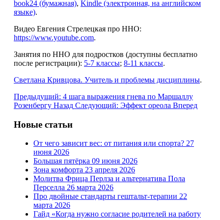
book24 (бумажная)
,
Kindle (электронная, на английском
языке)
.
Видео Евгения Стрелецкая про ННО:
https://www.youtube.com
.
Занятия по ННО для подростков (доступны бесплатно
после регистрации):
5-7 классы
;
8-11 классы
.
Светлана Кривцова. Учитель и проблемы дисциплины
.
Предыдущий: 4 шага выражения гнева по Маршаллу
Розенбергу
Назад
Следующий: Эффект ореола
Вперед
Новые статьи
От чего зависит вес: от питания или спорта?
27
июня 2026
Большая пятёрка
09 июня 2026
Зона комфорта
23 апреля 2026
Молитва Фрица Перлза и альтернатива Пола
Перселла
26 марта 2026
Про двойные стандарты гештальт-терапии
22
марта 2026
Гайд «Когда нужно согласие родителей на работу