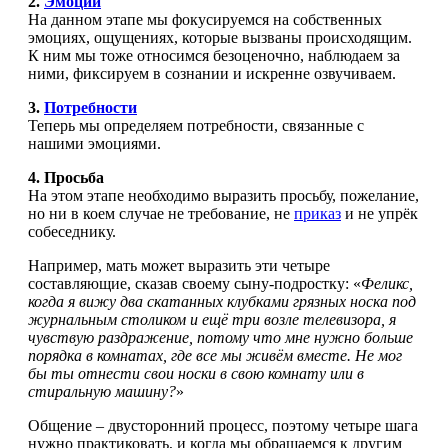
2.
Эмоции
На данном этапе мы фокусируемся на собственных
эмоциях, ощущениях, которые вызваны происходящим.
К ним мы тоже относимся безоценочно, наблюдаем за
ними, фиксируем в сознании и искренне озвучиваем.
3.
Потребности
Теперь мы определяем потребности, связанные с
нашими эмоциями.
4. Просьба
На этом этапе необходимо выразить просьбу, пожелание,
но ни в коем случае не требование, не
приказ
и не упрёк
собеседнику.
Например, мать может выразить эти четыре
составляющие, сказав своему сыну-подростку: «
Феликс,
когда я вижу два скатанных клубками грязных носка под
журнальным столиком и ещё три возле телевизора, я
чувствую раздражение, потому что мне нужно больше
порядка в комнатах, где все мы живём вместе. Не мог
бы ты отнести свои носки в свою комнату или в
стиральную машину?
»
Общение – двусторонний процесс, поэтому четыре шага
нужно практиковать, и когда мы обращаемся к другим