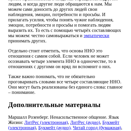
людям, и когда другие люди обращаются к нам. Мы
можем сами доносить до других людей свои
наблюдения, эмоции, потребности и просьбы. И
прилагать усилия, чтобы понять чужие наблюдения,
эмоции, потребности и просьбы и помогать людям
выразить их. То есть с помощью четырёх составляющих
мы можем: честно самовыражаться и
эмпатически
принимать других.
Отдельно стоит отметить, что основа ННО это
отношения с самим собой. Если человек не может
осознавать четыре элемента ННО в одиночестве, то в
отношениях с другими он вряд ли вспомнит о них.
Также важно понимать, что не обязательно
проговаривать словами все четыре составляющие ННО.
Они могут быть реализованы без единого слова: главное
– понимание.
Дополнительные материалы
Маршалл Розенберг. Ненасильственное общение. Язык
Жизни:
ЛитРес (электронная)
,
ЛитРес (аудио)
,
Букмейт
(электронная)
,
Букмейт (аудио),
Читай город (бумажная)
,