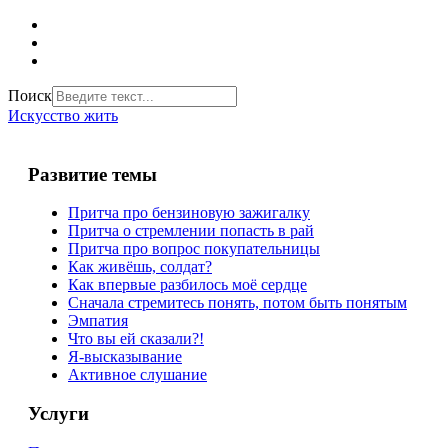
Поиск
Искусство жить
Развитие темы
Притча про бензиновую зажигалку
Притча о стремлении попасть в рай
Притча про вопрос покупательницы
Как живёшь, солдат?
Как впервые разбилось моё сердце
Сначала стремитесь понять, потом быть понятым
Эмпатия
Что вы ей сказали?!
Я-высказывание
Активное слушание
Услуги