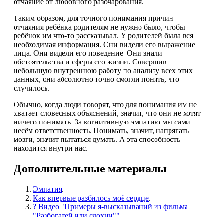
отчаяние от любовного разочарования.
Таким образом, для точного понимания причин
отчаяния ребёнка родителям не нужно было, чтобы
ребёнок им что-то рассказывал. У родителей была вся
необходимая информация. Они видели его выражение
лица. Они видели его поведение. Они знали
обстоятельства и сферы его жизни. Совершив
небольшую внутреннюю работу по анализу всех этих
данных, они абсолютно точно смогли понять, что
случилось.
Обычно, когда люди говорят, что для понимания им не
хватает словесных объяснений, значит, что они не хотят
ничего понимать. За когнитивную эмпатию мы сами
несём ответственность. Понимать, значит, напрягать
мозги, значит пытаться думать. А эта способность
находится внутри нас.
Дополнительные материалы
Эмпатия
.
Как впервые разбилось моё сердце
.
? Видео "Примеры я-высказываний из фильма
"Разбогатей или сдохни"
"
.