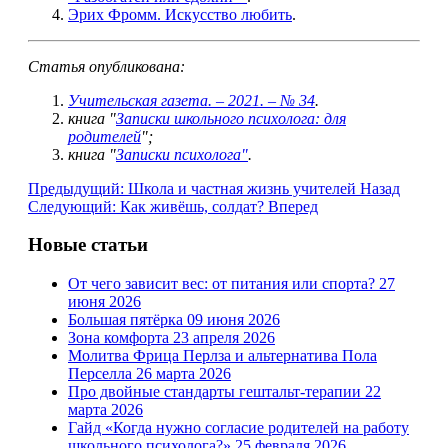
Эрих Фромм. Искусство любить
.
Статья опубликована:
Учительская газета. – 2021. – № 34
.
книга "
Записки школьного психолога: для
родителей
";
книга "
Записки психолога"
.
Предыдущий: Школа и частная жизнь учителей
Назад
Следующий: Как живёшь, солдат?
Вперед
Новые статьи
От чего зависит вес: от питания или спорта?
27
июня 2026
Большая пятёрка
09 июня 2026
Зона комфорта
23 апреля 2026
Молитва Фрица Перлза и альтернатива Пола
Перселла
26 марта 2026
Про двойные стандарты гештальт-терапии
22
марта 2026
Гайд «Когда нужно согласие родителей на работу
школьного психолога?»
25 февраля 2026