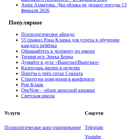
Анна Ахматова. Два облака не делают погоды
13
февраля 2026
Популярное
Психологическое айкидо
55 правил Рона Кларка для успеха в обучении
каждого ребёнка
Обращайтесь к человеку по имени
Теория игр Эрика Берна
Думайте в духе «Выиграл/Выиграл»
Календарь жизни в неделях
Притча о трёх ситах Сократа
Стратегии поведения в конфликте
Рон Кларк
OneNote – обзор записной книжки
Светская школа
Услуги
Соцсети
Психологическое консультирование
Telegram
Youtube