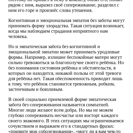
рядом с ним, выразил своё сопереживание, разделил с
ним его горе и произнёс слова утешения.
Когнитивная и эмоциональная эмпатия без заботы могут
принимать форму злорадства. Такая ситуация возникает,
когда мы наблюдаем страдания неприятного нам
человека.
Но и эмпатическая забота без когнитивной и
эмоциональной эмпатии может принимать уродливые
формы. Например, излишне беспокойные матери могут
сильно тревожиться за благополучие своего ребёнка. Но
без понимания состояния ребёнка и обстоятельств, в
которых он находится, никакой пользы от этой тревоги
для ребёнка нет. Такая обеспокоенность приводит лишь
к тому, что ребёнок становится тревожным, робким,
застенчивым и боязливым.
В своей социально приемлемой форме эмпатическая
забота без сопереживания называется симпатией.
Многие люди желают всем добра. Но мы не можем
глубоко сопереживать несчастье или восторг каждого
своего знакомого. В этих ситуациях мы ограничиваемся
сочувствием и выражаем его в стандартных фразах:
«примите мои соболезнования», «могу ли я вам чем-то