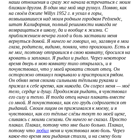
наши отношения и сразу же начала встречаться с моим
близким другом. В один миг мой мир рухнул. Помню, как
на своём джипе Willys 1952 г. я уехал в горы,
возвышавшиеся над моим родным городком Редлендс,
штат Калифорния, полный решимости никогда не
возвращаться в школу, да и вообще к жизни. С
приближением вечера голод и боль заставили меня
вернуться домой. Я ничего не говорил, но, заглянув в мои
глаза, родители, видимо, поняли, что произошло. Есть я
не мог, поэтому отправился в свою комнату, бросился на
кровать и заплакал. Я рыдал и рыдал. Через некоторое
время дверь в мою комнату тихо открылась, и я
почувствовал, что у моей кровати стоит отец. Он
осторожно откинул покрывало и пристроился рядом.
Он обнял меня своими сильными тёплыми руками и
прижал к себе крепко, как никогда. Он согрел меня — моё
тело, сердце и душу. Продолжая рыдать, я чувствовал
его силу и тепло. И тогда отец начал плакать вместе
со мной. Я почувствовал, как его грудь содрогается от
рыданий. Своим лицом он прижимался к моему, и я
чувствовал, как его тёплые слёзы текут по моей щеке,
сливаясь с моими слезами. Он ничего не сказал. Просто
плакал. Плакал, потому что мне было больно. Плакал,
потому что
любил
меня и чувствовал мою боль. Через
какое-то время мои рыдания стихли, и на смену боли