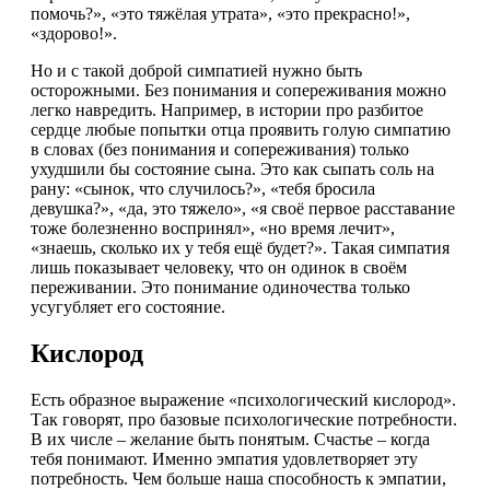
помочь?», «это тяжёлая утрата», «это прекрасно!»,
«здорово!».
Но и с такой доброй симпатией нужно быть
осторожными. Без понимания и сопереживания можно
легко навредить. Например, в истории про разбитое
сердце любые попытки отца проявить голую симпатию
в словах (без понимания и сопереживания) только
ухудшили бы состояние сына. Это как сыпать соль на
рану: «сынок, что случилось?», «тебя бросила
девушка?», «да, это тяжело», «я своё первое расставание
тоже болезненно воспринял», «но время лечит»,
«знаешь, сколько их у тебя ещё будет?». Такая симпатия
лишь показывает человеку, что он одинок в своём
переживании. Это понимание одиночества только
усугубляет его состояние.
Кислород
Есть образное выражение «психологический кислород».
Так говорят, про базовые психологические потребности.
В их числе – желание быть понятым. Счастье – когда
тебя понимают. Именно эмпатия удовлетворяет эту
потребность. Чем больше наша способность к эмпатии,