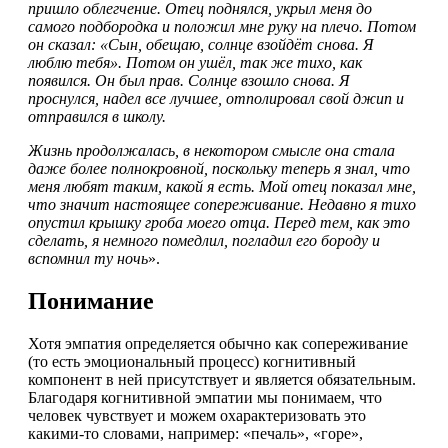
пришло облегчение. Отец поднялся, укрыл меня до
самого подбородка и положил мне руку на плечо. Потом
он сказал: «Сын, обещаю, солнце взойдёт снова. Я
люблю тебя». Потом он ушёл, так же тихо, как
появился. Он был прав. Солнце взошло снова. Я
проснулся, надел все лучшее, отполировал свой джип и
отправился в школу.
Жизнь продолжалась, в некотором смысле она стала
даже более полнокровной, поскольку теперь я знал, что
меня любят таким, какой я есть. Мой отец показал мне,
что значит настоящее сопереживание. Недавно я тихо
опустил крышку гроба моего отца. Перед тем, как это
сделать, я немного помедлил, погладил его бороду и
вспомнил ту ночь
».
Понимание
Хотя эмпатия определяется обычно как сопереживание
(то есть эмоциональный процесс) когнитивный
компонент в ней присутствует и является обязательным.
Благодаря когнитивной эмпатии мы понимаем, что
человек чувствует и можем охарактеризовать это
какими-то словами, например: «печаль», «горе»,