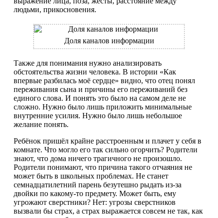
выражение лица, поза, жесты, расстояние между
людьми, прикосновения.
Доля каналов информации
Также для понимания нужно анализировать
обстоятельства жизни человека. В истории «Как
впервые разбилась моё сердце» видно, что отец понял
переживания сына и причины его переживаний без
единого слова. И понять это было на самом деле не
сложно. Нужно было лишь приложить минимальные
внутренние усилия. Нужно было лишь небольшое
желание понять.
Ребёнок пришёл крайне расстроенным и плачет у себя в
комнате. Что могло его так сильно огорчить? Родители
знают, что дома ничего трагичного не произошло.
Родители понимают, что причина такого отчаяния не
может быть в школьных проблемах. Не станет
семнадцатилетний парень безутешно рыдать из-за
двойки по какому-то предмету. Может быть, ему
угрожают сверстники? Нет: угрозы сверстников
вызвали бы страх, а страх выражается совсем не так, как