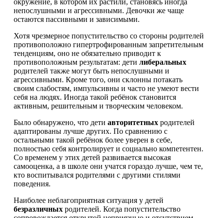
окружение, в котором их растили, становясь иногда
непослушными и агрессивными. Девочки же чаще
остаются пассивными и зависимыми.
Хотя чрезмерное попустительство со стороны родителей
противоположно гипертрофированным запретительным
тенденциям, оно не обязательно приводит к
противоположным результатам: дети
либеральных
родителей также могут быть непослушными и
агрессивными. Кроме того, они склонны потакать
своим слабостям, импульсивны и часто не умеют вести
себя на людях. Иногда такой ребёнок становится
активным, решительным и творческим человеком.
Было обнаружено, что дети
авторитетных
родителей
адаптированы лучше других. По сравнению с
остальными такой ребёнок более уверен в себе,
полностью себя контролирует и социально компетентен.
Со временем у этих детей развивается высокая
самооценка, а в школе они учатся гораздо лучше, чем те,
кто воспитывался родителями с другими стилями
поведения.
Наиболее неблагоприятная ситуация у детей
безразличных
родителей. Когда попустительство
сопровождается открытой неприязнью и отсутствием