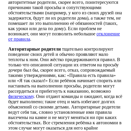
авторитетные родители, скорее всего, поинтересуются
причинами такой просьбы и сопутствующими
обстоятельствами (например, у кого из своих друзей она
задержится, будут ли их родители дома), а также тем, не
помешает ли это выполнению её обязанностей (таких,
как уроки или дела по дому). Если проблем не
возникает, они могут позволить небольшое
отклонение
от правила
.
Авторитарные родители
тщательно контролируют
поведение своих детей и обычно проявляют мало
теплоты к ним. Они жёстко придерживаются правил. В
только что описанной ситуации их ответом на просьбу
дочери был бы, скорее всего, отказ, сопровождаемый
такими утверждениями, как: «Правила есть правила»
или «Я так сказал!» Если ребёнок начинает спорить или
настаивать на выполнении просьбы, родители могут
рассердиться и прибегнуть к наказанию, возможно
физическому
. Они отдают команды и ожидают, когда всё
будет выполнено; такие отец и мать избегают долгих
объяснений со своими детьми. Авторитарные родители
ведут себя так, словно установленные ими правила
высечены на камне и не могут меняться ни при каких
обстоятельствах. Все стремления ребёнка к автономии в
этом случае могут оказаться для него крайне