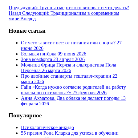
Предыдущий: Группы смерти: кто виноват и что делать?
Назад
Следующий: Традиционализм в современном
мире
Вперед
Новые статьи
От чего зависит вес: от питания или спорта?
27
июня 2026
Большая пятёрка
09 июня 2026
Зона комфорта
23 апреля 2026
Молитва Фрица Перлза и альтернатива Пола
Перселла
26 марта 2026
Про двойные стандарты гештальт-терапии
22
марта 2026
Гайд «Когда нужно согласие родителей на работу
школьного психолога?»
25 февраля 2026
Анна Ахматова. Два облака не делают погоды
13
февраля 2026
Популярное
Психологическое айкидо
55 правил Рона Кларка для успеха в обучении