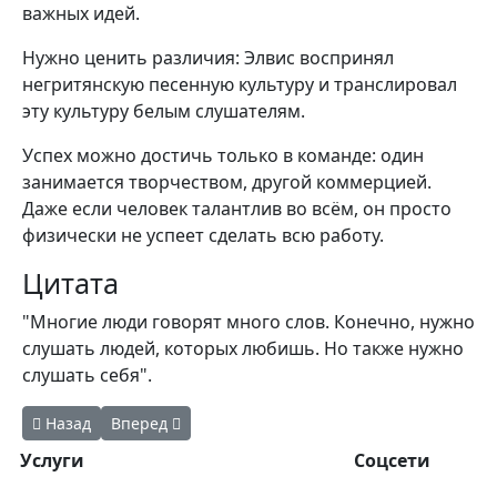
важных идей.
Нужно ценить различия: Элвис воспринял
негритянскую песенную культуру и транслировал
эту культуру белым слушателям.
Успех можно достичь только в команде: один
занимается творчеством, другой коммерцией.
Даже если человек талантлив во всём, он просто
физически не успеет сделать всю работу.
Цитата
"Многие люди говорят много слов. Конечно, нужно
слушать людей, которых любишь. Но также нужно
слушать себя".
Предыдущий: Трилогия про знакомство с Факерами
Следующий: 2:37 ( Мурали К. Таллури, 2006)
Назад
Вперед
Услуги
Соцсети