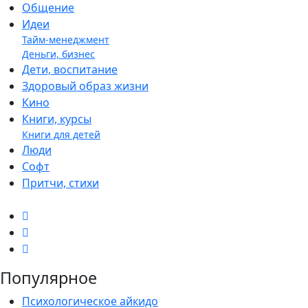
Общение
Идеи
Тайм-менеджмент
Деньги, бизнес
Дети, воспитание
Здоровый образ жизни
Кино
Книги, курсы
Книги для детей
Люди
Софт
Притчи, стихи
Популярное
Психологическое айкидо