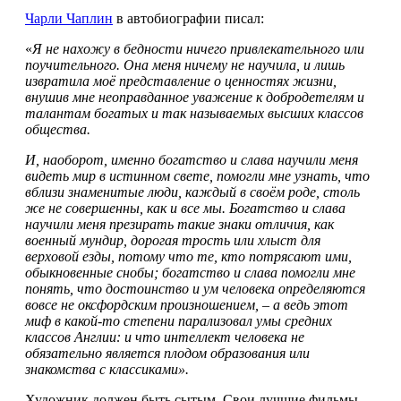
Чарли Чаплин
в автобиографии писал:
«
Я не нахожу в бедности ничего привлекательного или
поучительного. Она меня ничему не научила, и лишь
извратила моё представление о ценностях жизни,
внушив мне неоправданное уважение к добродетелям и
талантам богатых и так называемых высших классов
общества.
И, наоборот, именно богатство и слава научили меня
видеть мир в истинном свете, помогли мне узнать, что
вблизи знаменитые люди, каждый в своём роде, столь
же не совершенны, как и все мы. Богатство и слава
научили меня презирать такие знаки отличия, как
военный мундир, дорогая трость или хлыст для
верховой езды, потому что те, кто потрясают ими,
обыкновенные снобы; богатство и слава помогли мне
понять, что достоинство и ум человека определяются
вовсе не оксфордским произношением, – а ведь этот
миф в какой-то степени парализовал умы средних
классов Англии: и что интеллект человека не
обязательно является плодом образования или
знакомства с классиками».
Художник должен быть сытым. Свои лучшие фильмы