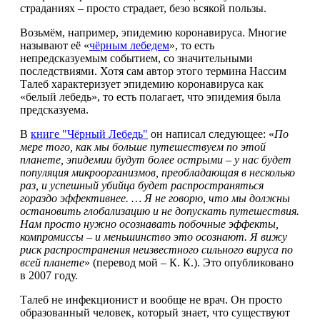
страданиях – просто страдает, безо всякой пользы.
Возьмём, например, эпидемию коронавируса. Многие
называют её «
чёрным лебедем
», то есть
непредсказуемым событием, со значительными
последствиями. Хотя сам автор этого термина Нассим
Талеб характеризует эпидемию коронавируса как
«белый лебедь», то есть полагает, что эпидемия была
предсказуема.
В
книге "Чёрный Лебедь"
он написал следующее: «
По
мере того, как мы больше путешествуем по этой
планете, эпидемии будут более острыми – у нас будет
популяция микроорганизмов, преобладающая в несколько
раз, и успешный убийца будет распространяться
гораздо эффективнее. … Я не говорю, что мы должны
остановить глобализацию и не допускать путешествия.
Нам просто нужно осознавать побочные эффекты,
компромиссы – и меньшинство это осознают. Я вижу
риск распространения неизвестного сильного вируса по
всей планете
» (перевод мой – К. К.). Это опубликовано
в 2007 году.
Талеб не инфекционист и вообще не врач. Он просто
образованный человек, который знает, что существуют