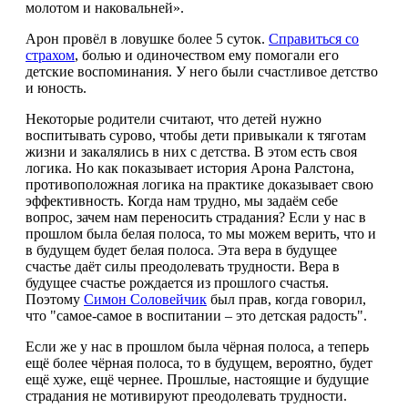
молотом и наковальней».
Арон провёл в ловушке более 5 суток.
Справиться со
страхом
, болью и одиночеством ему помогали его
детские воспоминания. У него были счастливое детство
и юность.
Некоторые родители считают, что детей нужно
воспитывать сурово, чтобы дети привыкали к тяготам
жизни и закалялись в них с детства. В этом есть своя
логика. Но как показывает история Арона Ралстона,
противоположная логика на практике доказывает свою
эффективность. Когда нам трудно, мы задаём себе
вопрос, зачем нам переносить страдания? Если у нас в
прошлом была белая полоса, то мы можем верить, что и
в будущем будет белая полоса. Эта вера в будущее
счастье даёт силы преодолевать трудности. Вера в
будущее счастье рождается из прошлого счастья.
Поэтому
Симон Соловейчик
был прав, когда говорил,
что "самое-самое в воспитании – это детская радость".
Если же у нас в прошлом была чёрная полоса, а теперь
ещё более чёрная полоса, то в будущем, вероятно, будет
ещё хуже, ещё чернее. Прошлые, настоящие и будущие
страдания не мотивируют преодолевать трудности.