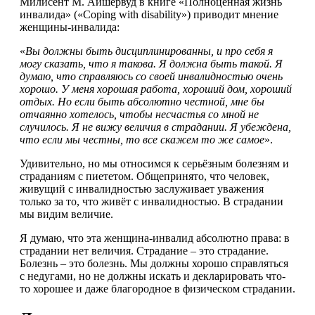
Милисент М. Айшервуд в книге «Полноценная жизнь
инвалида» («Coping with disability») приводит мнение
женщины-инвалида:
«
Вы должны быть дисциплинированны, и про себя я
могу сказать, что я такова. Я должна быть такой. Я
думаю, что справляюсь со своей инвалидностью очень
хорошо. У меня хорошая работа, хороший дом, хороший
отдых. Но если быть абсолютно честной, мне бы
отчаянно хотелось, чтобы несчастья со мной не
случилось. Я не вижу величия в страдании. Я убеждена,
что если мы честны, то все скажем то же самое
».
Удивительно, но мы относимся к серьёзным болезням и
страданиям с пиететом. Общепринято, что человек,
живущий с инвалидностью заслуживает уважения
только за то, что живёт с инвалидностью. В страдании
мы видим величие.
Я думаю, что эта женщина-инвалид абсолютно права: в
страдании нет величия. Страдание – это страдание.
Болезнь – это болезнь. Мы должны хорошо справляться
с недугами, но не должны искать и декларировать что-
то хорошее и даже благородное в физическом страдании.