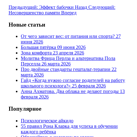
Предыдущий: Эффект бабочки
Назад
Следующий:
Несовершенство памяти
Вперед
Новые статьи
От чего зависит вес: от питания или спорта?
27
июня 2026
Большая пятёрка
09 июня 2026
Зона комфорта
23 апреля 2026
Молитва Фрица Перлза и альтернатива Пола
Перселла
26 марта 2026
Про двойные стандарты гештальт-терапии
22
марта 2026
Гайд «Когда нужно согласие родителей на работу
школьного психолога?»
25 февраля 2026
Анна Ахматова. Два облака не делают погоды
13
февраля 2026
Популярное
Психологическое айкидо
55 правил Рона Кларка для успеха в обучении
каждого ребёнка