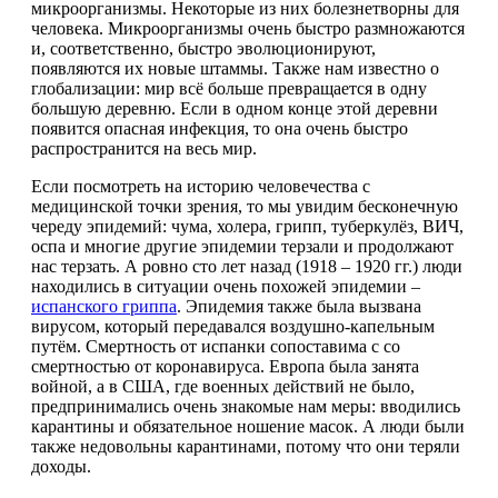
микроорганизмы. Некоторые из них болезнетворны для
человека. Микроорганизмы очень быстро размножаются
и, соответственно, быстро эволюционируют,
появляются их новые штаммы. Также нам известно о
глобализации: мир всё больше превращается в одну
большую деревню. Если в одном конце этой деревни
появится опасная инфекция, то она очень быстро
распространится на весь мир.
Если посмотреть на историю человечества с
медицинской точки зрения, то мы увидим бесконечную
череду эпидемий: чума, холера, грипп, туберкулёз, ВИЧ,
оспа и многие другие эпидемии терзали и продолжают
нас терзать. А ровно сто лет назад (1918 – 1920 гг.) люди
находились в ситуации очень похожей эпидемии –
испанского гриппа
. Эпидемия также была вызвана
вирусом, который передавался воздушно-капельным
путём. Смертность от испанки сопоставима с со
смертностью от коронавируса. Европа была занята
войной, а в США, где военных действий не было,
предпринимались очень знакомые нам меры: вводились
карантины и обязательное ношение масок. А люди были
также недовольны карантинами, потому что они теряли
доходы.