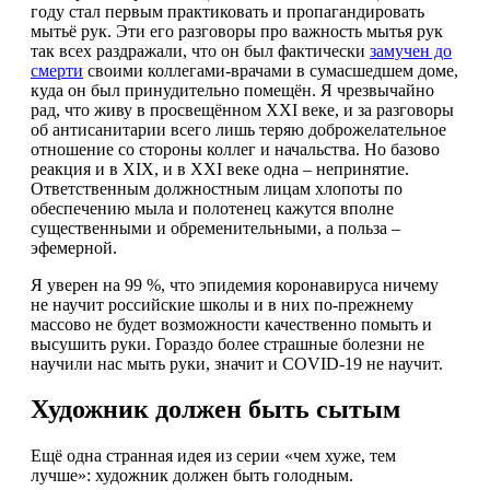
году стал первым практиковать и пропагандировать
мытьё рук. Эти его разговоры про важность мытья рук
так всех раздражали, что он был фактически
замучен до
смерти
своими коллегами-врачами в сумасшедшем доме,
куда он был принудительно помещён. Я чрезвычайно
рад, что живу в просвещённом XXI веке, и за разговоры
об антисанитарии всего лишь теряю доброжелательное
отношение со стороны коллег и начальства. Но базово
реакция и в XIX, и в XXI веке одна – непринятие.
Ответственным должностным лицам хлопоты по
обеспечению мыла и полотенец кажутся вполне
существенными и обременительными, а польза –
эфемерной.
Я уверен на 99 %, что эпидемия коронавируса ничему
не научит российские школы и в них по-прежнему
массово не будет возможности качественно помыть и
высушить руки. Гораздо более страшные болезни не
научили нас мыть руки, значит и COVID-19 не научит.
Художник должен быть сытым
Ещё одна странная идея из серии «чем хуже, тем
лучше»: художник должен быть голодным.