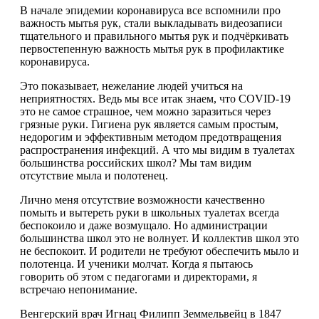
В начале эпидемии коронавируса все вспомнили про
важность мытья рук, стали выкладывать видеозаписи
тщательного и правильного мытья рук и подчёркивать
первостепенную важность мытья рук в профилактике
коронавируса.
Это показывает, нежелание людей учиться на
неприятностях. Ведь мы все итак знаем, что COVID-19
это не самое страшное, чем можно заразиться через
грязные руки. Гигиена рук является самым простым,
недорогим и эффективным методом предотвращения
распространения инфекций. А что мы видим в туалетах
большинства российских школ? Мы там видим
отсутствие мыла и полотенец.
Лично меня отсутствие возможности качественно
помыть и вытереть руки в школьных туалетах всегда
беспокоило и даже возмущало. Но администрации
большинства школ это не волнует. И коллектив школ это
не беспокоит. И родители не требуют обеспечить мыло и
полотенца. И ученики молчат. Когда я пытаюсь
говорить об этом с педагогами и директорами, я
встречаю непонимание.
Венгерский врач Игнац Филипп Земмельвейц в 1847