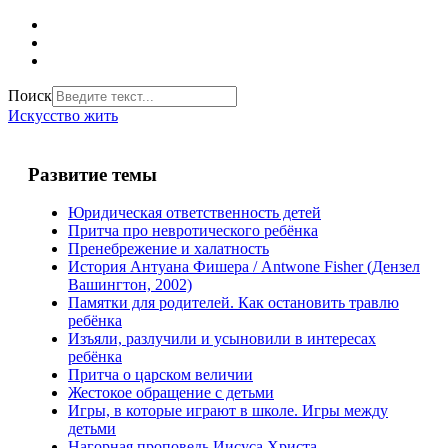
Поиск
Искусство жить
Развитие темы
Юридическая ответственность детей
Притча про невротического ребёнка
Пренебрежение и халатность
История Антуана Фишера / Antwone Fisher (Дензел
Вашингтон, 2002)
Памятки для родителей. Как остановить травлю
ребёнка
Изъяли, разлучили и усыновили в интересах
ребёнка
Притча о царском величии
Жестокое обращение с детьми
Игры, в которые играют в школе. Игры между
детьми
Нагорная проповедь Иисуса Христа