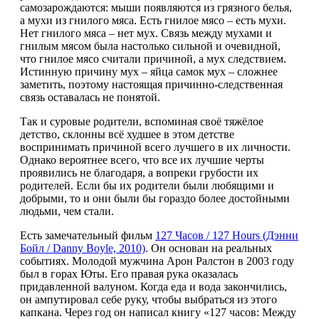
самозарождаются: мыши появляются из грязного белья,
а мухи из гнилого мяса. Есть гнилое мясо – есть мухи.
Нет гнилого мяса – нет мух. Связь между мухами и
гнилым мясом была настолько сильной и очевидной,
что гнилое мясо считали причиной, а мух следствием.
Истинную причину мух – яйца самок мух – сложнее
заметить, поэтому настоящая причинно-следственная
связь оставалась не понятой.
Так и суровые родители, вспоминая своё тяжёлое
детство, склонны всё худшее в этом детстве
воспринимать причиной всего лучшего в их личности.
Однако вероятнее всего, что все их лучшие черты
проявились не благодаря, а вопреки грубости их
родителей. Если бы их родители были любящими и
добрыми, то и они были бы гораздо более достойными
людьми, чем стали.
Есть замечательный фильм
127 Часов / 127 Hours (Дэнни
Бойл / Danny Boyle, 2010)
. Он основан на реальных
событиях. Молодой мужчина Арон Ралстон в 2003 году
был в горах Юты. Его правая рука оказалась
придавленной валуном. Когда еда и вода закончились,
он ампутировал себе руку, чтобы выбраться из этого
капкана. Через год он написал книгу «127 часов: Между