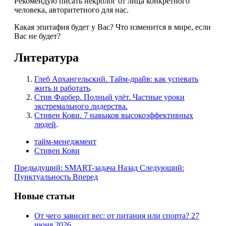
Рекомендую писать некролог от лица конкретного
человека, авторитетного для нас.
Какая эпитафия будет у Вас? Что изменится в мире, если
Вас не будет?
Литература
Глеб Архангельский. Тайм-драйв: как успевать
жить и работать
.
Стив Фарбер. Полный улёт. Частные уроки
экстремального лидерства.
Стивен Кови. 7 навыков высокоэффективных
людей
.
тайм-менеджмент
Стивен Кови
Предыдущий: SMART-задача
Назад
Следующий:
Пунктуальность
Вперед
Новые статьи
От чего зависит вес: от питания или спорта?
27
июня 2026