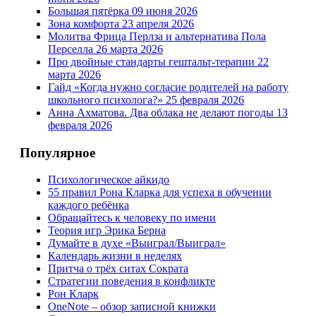
Большая пятёрка
09 июня 2026
Зона комфорта
23 апреля 2026
Молитва Фрица Перлза и альтернатива Пола
Перселла
26 марта 2026
Про двойные стандарты гештальт-терапии
22
марта 2026
Гайд «Когда нужно согласие родителей на работу
школьного психолога?»
25 февраля 2026
Анна Ахматова. Два облака не делают погоды
13
февраля 2026
Популярное
Психологическое айкидо
55 правил Рона Кларка для успеха в обучении
каждого ребёнка
Обращайтесь к человеку по имени
Теория игр Эрика Берна
Думайте в духе «Выиграл/Выиграл»
Календарь жизни в неделях
Притча о трёх ситах Сократа
Стратегии поведения в конфликте
Рон Кларк
OneNote – обзор записной книжки