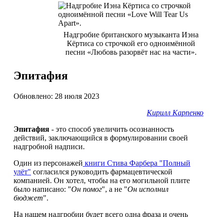
Надгробие британского музыканта Иэна
Кёртиса со строчкой его одноимённой
песни «Любовь разорвёт нас на части».
Эпитафия
Обновлено: 28 июля 2023
Кирилл Карпенко
Эпитафия
- это способ увеличить осознанность
действий, заключающийся в формулировании своей
надгробной надписи.
Один из персонажей
книги Стива Фарбера "Полный
улёт"
согласился руководить фармацевтической
компанией. Он хотел, чтобы на его могильной плите
было написано: "
Он помог
", а не "
Он исполнил
бюджет
".
На нашем надгробии будет всего одна фраза и очень