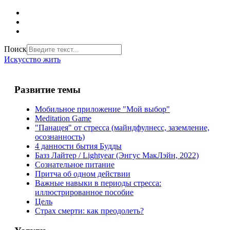
Поиск
Искусство жить
Развитие темы
Мобильное приложение "Мой выбор"
Meditation Game
"Панацея" от стресса (майндфулнесс, заземление,
осознанность)
4 данности бытия Будды
Базз Лайтер / Lightyear (Энгус МакЛэйн, 2022)
Сознательное питание
Притча об одном действии
Важные навыки в периоды стресса:
иллюстрированное пособие
Цель
Страх смерти: как преодолеть?