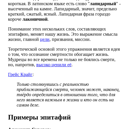
короткая. В латинском языке есть слово "
лапидарный
" -
высеченный на камне. Лапидарный, значит, предельно
краткий, сжатый, ясный. Лапидарная фраза гораздо
короче
лаконичной
.
Понимание этих нескольких слов, составляющих
эпитафию, меняет нашу жизнь. Это выражение смысла
жизни, главной
цели
, призвания, миссии.
Теоретической основой этого упражнения является идея
о том, что осознание смертности обогащает жизнь.
Мудрецы во все времена не только не боялись смерти,
но, напротив,
высоко ценили её
.
Грейс Крайг
:
Только столкнувшись с реальностью
приближающейся смерти, человек может, наконец,
твёрдо определиться в отношении того, что для
него является важным в жизни и кто он есть на
самом деле.
Примеры эпитафий