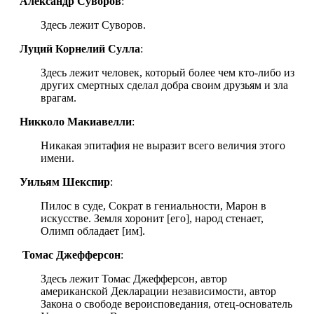
Александр Суворов
:
Здесь лежит Суворов.
Луций Корнелий Сулла
:
Здесь лежит человек, который более чем кто‑либо из
других смертных сделал добра своим друзьям и зла
врагам.
Никколо Макиавелли
:
Никакая эпитафия не выразит всего величия этого
имени.
Уильям Шекспир
:
Пилос в суде, Сократ в гениальности, Марон в
искусстве. Земля хоронит [его], народ стенает,
Олимп обладает [им].
Томас Джефферсон
:
Здесь лежит Томас Джефферсон, автор
американской Декларации независимости, автор
Закона о свободе вероисповедания, отец-основатель