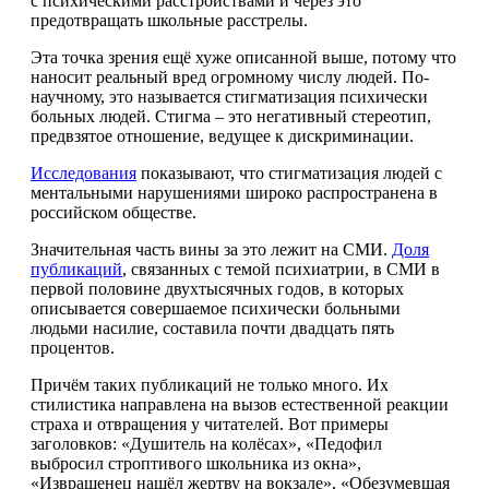
с психическими расстройствами и через это
предотвращать школьные расстрелы.
Эта точка зрения ещё хуже описанной выше, потому что
наносит реальный вред огромному числу людей. По-
научному, это называется стигматизация психически
больных людей. Стигма – это негативный стереотип,
предвзятое отношение, ведущее к дискриминации.
Исследования
показывают, что стигматизация людей с
ментальными нарушениями широко распространена в
российском обществе.
Значительная часть вины за это лежит на СМИ.
Доля
публикаций
, связанных с темой психиатрии, в СМИ в
первой половине двухтысячных годов, в которых
описывается совершаемое психически больными
людьми насилие, составила почти двадцать пять
процентов.
Причём таких публикаций не только много. Их
стилистика направлена на вызов естественной реакции
страха и отвращения у читателей. Вот примеры
заголовков: «Душитель на колёсах», «Педофил
выбросил строптивого школьника из окна»,
«Извращенец нашёл жертву на вокзале», «Обезумевшая