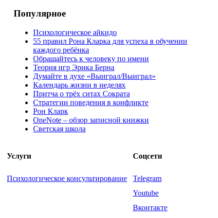
Популярное
Психологическое айкидо
55 правил Рона Кларка для успеха в обучении
каждого ребёнка
Обращайтесь к человеку по имени
Теория игр Эрика Берна
Думайте в духе «Выиграл/Выиграл»
Календарь жизни в неделях
Притча о трёх ситах Сократа
Стратегии поведения в конфликте
Рон Кларк
OneNote – обзор записной книжки
Светская школа
Услуги
Соцсети
Психологическое консультирование
Telegram
Youtube
Вконтакте