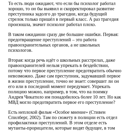
То есть люди ожидают, что если бы психолог работал
хорошо, то он бы выявил и скорректировал развитие
преступника задолго до трагедии, когда будущий
стрелок только пришёл в первый класс. А раз трагедия
произошла, значит психолог работал плохо.
В таком ожидании сразу две большие ошибки. Первая:
предотвращение преступлений – это работа
правоохранительных органов, а не школьных
психологов.
Вторая: когда речь идёт о школьных расстрелах, даже
правоохранителей нельзя упрекать в бездействии,
потому что первое преступление предотвратить обычно
невозможно. Даже сам преступник, задумавший первое
в жизни преступление, точно не знает: совершит ли он
его или в последний момент передумает. Упрекать
полицию можно, например, в том, что на поимку
Андрея Чикатило им понадобилось более 10 лет. Но как
МВД могло предотвратить первое его преступление?
Есть неплохой фильм «Особое мнение» (Стивен
Спилберг, 2002). Там по сюжету в полиции есть отдел
профилактики преступлений. В этом отделе есть
мутанты-прорицатели, которые видят будущее, в том