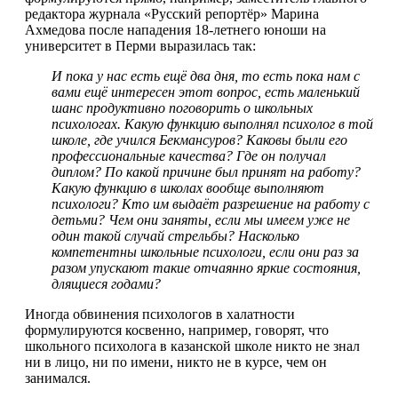
редактора журнала «Русский репортёр» Марина
Ахмедова после нападения 18-летнего юноши на
университет в Перми выразилась так:
И пока у нас есть ещё два дня, то есть пока нам с
вами ещё интересен этот вопрос, есть маленький
шанс продуктивно поговорить о школьных
психологах. Какую функцию выполнял психолог в той
школе, где учился Бекмансуров? Каковы были его
профессиональные качества? Где он получал
диплом? По какой причине был принят на работу?
Какую функцию в школах вообще выполняют
психологи? Кто им выдаёт разрешение на работу с
детьми? Чем они заняты, если мы имеем уже не
один такой случай стрельбы? Насколько
компетентны школьные психологи, если они раз за
разом упускают такие отчаянно яркие состояния,
длящиеся годами?
Иногда обвинения психологов в халатности
формулируются косвенно, например, говорят, что
школьного психолога в казанской школе никто не знал
ни в лицо, ни по имени, никто не в курсе, чем он
занимался.