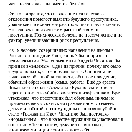
мать постирала сына вместе с бельём».
Эта точка зрения, что выявление психического
отклонения помогает выявить будущего преступника,
уравнивает психическое расстройство и преступление.
Но человек с психическим расстройством не
преступник. Психическая болезнь не преступление и не
фактор, увеличивающий риск преступления.
Из 19 человек, совершивших нападения на школы в
России за последние 7 лет, лишь 3 были признаны
невменяемыми. Уже упомянутый Андрей Чикатило был
признан вменяемым. Одна из причин, почему его было
трудно поймать, его «нормальность». Он ничем не
выделялся: обычной внешности, обычное поведение,
обычный образ жизни (семья, работа). Ещё до ареста
Чикатило психиатр Александр Бухановский отверг
версии о том, что убийца является шизофреником. Врач
утверждал, что преступник был обычным, ничем не
примечательным советским гражданином, с семьёй,
детьми и работой, поэтому одним из прозвищ убийцы
стало «Гражданин Икс». Чикатило был настолько
«нормальным», что в качестве дружинника участвовал в
операции «Лесополоса», дежурил на вокзалах,
«помогая» милиции ловить самого себя.