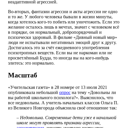
неадаптивной агрессией.
Во-вторых, фантазии агрессии и акты агрессии не одно
и то же. У любого человека бывали в жизни минуты,
когда хотелось кого-то побить или уничтожить. Если это
желание осталось лишь в мечтах, значит с человеком всё
в порядке, он нормальный, добропорядочный и
психически здоровый. В фильме «Дивный новый мир»
люди не испытывали негативных эмоций друг к другу.
Достигалось это за счёт ежедневного употребления
психотропных веществ. Если вы не наркоман или не
просветлённый Будда, то иногда вы на кого-нибудь
злитесь: это нормально.
Масштаб
«Учительская газета» в 28 номере от 13 июля 2021
опубликовала небольшой
опрос
на тему «Довольны ли
вы работой школьного психолога?». Выяснилось, что
все недовольны. А учитель начальных классов Ольга П.
из Великого Новгорода объяснила своё отношение так:
– Недовольна. Современные дети уже в начальной
школе могут проявлять признаки агрессии,
эгоцентризма
, мешать учителю вести урок,