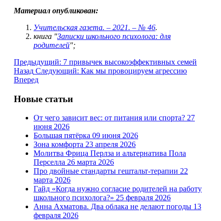
Материал опубликован:
Учительская газета. – 2021. – № 46
.
книга "
Записки школьного психолога: для
родителей
";
Предыдущий: 7 привычек высокоэффективных семей
Назад
Следующий: Как мы провоцируем агрессию
Вперед
Новые статьи
От чего зависит вес: от питания или спорта?
27
июня 2026
Большая пятёрка
09 июня 2026
Зона комфорта
23 апреля 2026
Молитва Фрица Перлза и альтернатива Пола
Перселла
26 марта 2026
Про двойные стандарты гештальт-терапии
22
марта 2026
Гайд «Когда нужно согласие родителей на работу
школьного психолога?»
25 февраля 2026
Анна Ахматова. Два облака не делают погоды
13
февраля 2026