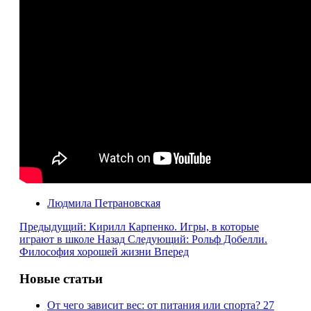
Людмила Петрановская
Предыдущий: Кирилл Карпенко. Игры, в которые
играют в школе
Назад
Следующий: Рольф Добелли.
Философия хорошей жизни
Вперед
Новые статьи
От чего зависит вес: от питания или спорта?
27