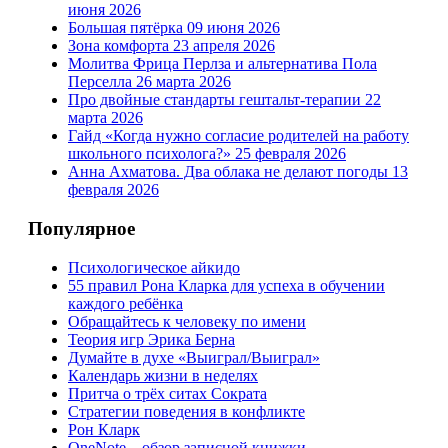
июня 2026
Большая пятёрка
09 июня 2026
Зона комфорта
23 апреля 2026
Молитва Фрица Перлза и альтернатива Пола
Перселла
26 марта 2026
Про двойные стандарты гештальт-терапии
22
марта 2026
Гайд «Когда нужно согласие родителей на работу
школьного психолога?»
25 февраля 2026
Анна Ахматова. Два облака не делают погоды
13
февраля 2026
Популярное
Психологическое айкидо
55 правил Рона Кларка для успеха в обучении
каждого ребёнка
Обращайтесь к человеку по имени
Теория игр Эрика Берна
Думайте в духе «Выиграл/Выиграл»
Календарь жизни в неделях
Притча о трёх ситах Сократа
Стратегии поведения в конфликте
Рон Кларк
OneNote – обзор записной книжки