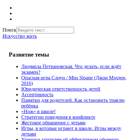
Поиск
Искусство жить
Развитие темы
Людмила Петрановская. Что делать, если ждёт
экзамен?
Опасная игра Слоун / Miss Sloane (Джон Мэдден,
2016)
Юридическая ответственность детей
Ассертивность
Памятки для родителей. Как остановить травлю
ребёнка
«Нож» в школе!
Стратегии поведения в конфликте
Жестокое обращение с детьми
Игры, в которые играют в школе. Игры между
детьми
Ученики учителям об эффективном общении