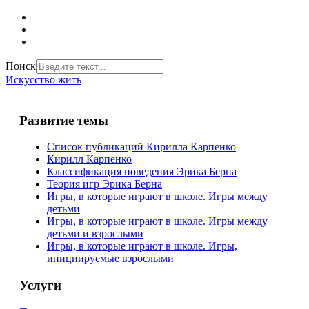
Поиск
Искусство жить
Развитие темы
Список публикаций Кирилла Карпенко
Кирилл Карпенко
Классификация поведения Эрика Берна
Теория игр Эрика Берна
Игры, в которые играют в школе. Игры между
детьми
Игры, в которые играют в школе. Игры между
детьми и взрослыми
Игры, в которые играют в школе. Игры,
инициируемые взрослыми
Услуги