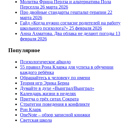
Молитва Фрица Перлза и альтернатива Пола
Перселла
26 марта 2026
Про двойные стандарты гештальт-терапии
22
марта 2026
Гайд «Когда нужно согласие родителей на работу
школьного психолога?»
25 февраля 2026
Анна Ахматова. Два облака не делают погоды
13
февраля 2026
Популярное
Психологическое айкидо
55 правил Рона Кларка для успеха в обучении
каждого ребёнка
Обращайтесь к человеку по имени
Теория игр Эрика Берна
Думайте в духе «Выиграл/Выиграл»
Календарь жизни в неделях
Притча о трёх ситах Сократа
Стратегии поведения в конфликте
Рон Кларк
OneNote – обзор записной книжки
Светская школа