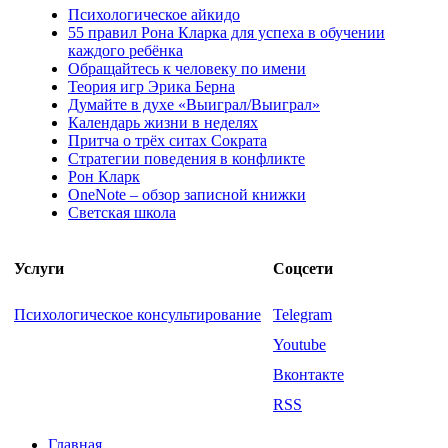
Психологическое айкидо
55 правил Рона Кларка для успеха в обучении
каждого ребёнка
Обращайтесь к человеку по имени
Теория игр Эрика Берна
Думайте в духе «Выиграл/Выиграл»
Календарь жизни в неделях
Притча о трёх ситах Сократа
Стратегии поведения в конфликте
Рон Кларк
OneNote – обзор записной книжки
Светская школа
Услуги
Соцсети
Психологическое консультирование
Telegram
Youtube
Вконтакте
RSS
Главная