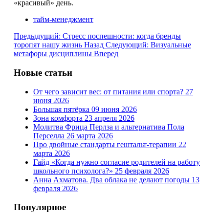
«красивый» день.
тайм-менеджмент
Предыдущий: Стресс поспешности: когда бренды
торопят нашу жизнь
Назад
Следующий: Визуальные
метафоры дисциплины
Вперед
Новые статьи
От чего зависит вес: от питания или спорта?
27
июня 2026
Большая пятёрка
09 июня 2026
Зона комфорта
23 апреля 2026
Молитва Фрица Перлза и альтернатива Пола
Перселла
26 марта 2026
Про двойные стандарты гештальт-терапии
22
марта 2026
Гайд «Когда нужно согласие родителей на работу
школьного психолога?»
25 февраля 2026
Анна Ахматова. Два облака не делают погоды
13
февраля 2026
Популярное