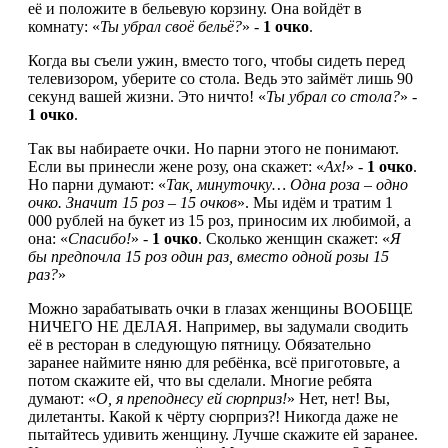
её и положите в бельевую корзину. Она войдёт в
комнату: «
Ты убрал своё бельё?
» -
1 очко
.
Когда вы съели ужин, вместо того, чтобы сидеть перед
телевизором, уберите со стола. Ведь это займёт лишь 90
секунд вашей жизни. Это ничто! «
Ты убрал со стола?
» -
1 очко
.
Так вы набираете очки. Но парни этого не понимают.
Если вы принесли жене розу, она скажет: «
Ах!
» -
1 очко
.
Но парни думают: «
Так, минуточку… Одна роза – одно
очко. Значит 15 роз – 15 очков
». Мы идём и тратим 1
000 рублей на букет из 15 роз, приносим их любимой, а
она: «
Спасибо!
» -
1 очко
. Сколько женщин скажет: «
Я
бы предпочла 15 роз один раз, вместо одной розы 15
раз?
»
Можно зарабатывать очки в глазах женщины ВООБЩЕ
НИЧЕГО НЕ ДЕЛАЯ. Например, вы задумали сводить
её в ресторан в следующую пятницу. Обязательно
заранее наймите няню для ребёнка, всё приготовьте, а
потом скажите ей, что вы сделали. Многие ребята
думают: «
О, я преподнесу ей сюрприз!
» Нет, нет! Вы,
дилетанты. Какой к чёрту сюрприз?! Никогда даже не
пытайтесь удивить женщину. Лучше скажите ей заранее.