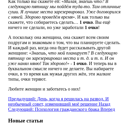
Как только вы скажете ей: «
Милая, знаешь что? В
следующую пятницу мы пойдём туда-то. Там отличные
суши. Я лучшие места зарезервировал. Уже договорился
с няней. Здорово проведём время
». И как только вы
скажете, что собираетесь сделать…
1 очко
. Вы ещё
ничего не сделали, но уже заработали
1 очко
!
А поскольку она женщина, она скажет всем своим
подругам и знакомым о том, что вы планируете сделать.
И каждый раз, когда она будет рассказывать другой
женщине: «
Знаешь, что мой планирует? В следующую
пятницу он зарезервировал места и т. д. и т. п. И он
уже нанял няню! Так здорово!
» -
1 очко
. И теперь вы в
буквальном смысле ничего не делаете. Вы набираете
очки, в то время как мужья других жён, эти жалкие
типы, очки теряют.
Любите женщин и заботьтесь о них!
Предыдущий: День, когда я решилась на развод. И
необычный совет, изменивший моё решение
Назад
Следующий: Психология гражданского брака
Вперед
Новые статьи