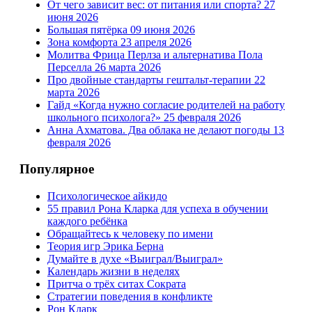
От чего зависит вес: от питания или спорта?
27
июня 2026
Большая пятёрка
09 июня 2026
Зона комфорта
23 апреля 2026
Молитва Фрица Перлза и альтернатива Пола
Перселла
26 марта 2026
Про двойные стандарты гештальт-терапии
22
марта 2026
Гайд «Когда нужно согласие родителей на работу
школьного психолога?»
25 февраля 2026
Анна Ахматова. Два облака не делают погоды
13
февраля 2026
Популярное
Психологическое айкидо
55 правил Рона Кларка для успеха в обучении
каждого ребёнка
Обращайтесь к человеку по имени
Теория игр Эрика Берна
Думайте в духе «Выиграл/Выиграл»
Календарь жизни в неделях
Притча о трёх ситах Сократа
Стратегии поведения в конфликте
Рон Кларк