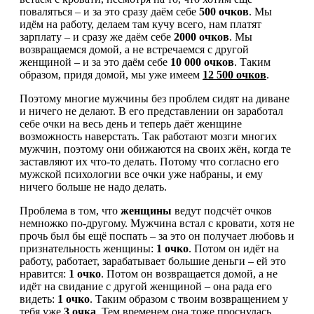
поваляться – и за это сразу даём себе
500 очков
. Мы
идём на работу, делаем там кучу всего, нам платят
зарплату – и сразу же даём себе
2000 очков
. Мы
возвращаемся домой, а не встречаемся с другой
женщиной – и за это даём себе
10 000 очков
. Таким
образом, придя домой, мы уже имеем
12 500 очков
.
Поэтому многие мужчины без проблем сидят на диване
и ничего не делают. В его представлении он заработал
себе очки на весь день и теперь даёт женщине
возможность наверстать. Так работают мозги многих
мужчин, поэтому они обижаются на своих жён, когда те
заставляют их что-то делать. Потому что согласно его
мужской психологии все очки уже набраны, и ему
ничего больше не надо делать.
Проблема в том, что
женщины
ведут подсчёт очков
немножко по-другому. Мужчина встал с кровати, хотя не
прочь был бы ещё поспать – за это он получает любовь и
признательность женщины:
1 очко
. Потом он идёт на
работу, работает, зарабатывает большие деньги – ей это
нравится:
1 очко
. Потом он возвращается домой, а не
идёт на свидание с другой женщиной – она рада его
видеть:
1 очко
. Таким образом с твоим возвращением у
тебя уже
3 очка
. Тем временем она тоже проснулась,