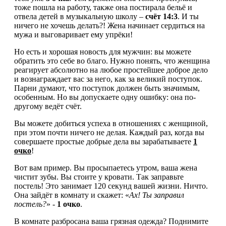
тоже пошла на работу, также она постирала бельё и
отвела детей в музыкальную школу –
счёт 14:3
. И ты
ничего не хочешь делать?! Жена начинает сердиться на
мужа и выговаривает ему упрёки!
Но есть и хорошая новость для мужчин: вы можете
обратить это себе во благо. Нужно понять, что женщина
реагирует абсолютно на любое простейшее доброе дело
и вознаграждает вас за него, как за великий поступок.
Парни думают, что поступок должен быть значимым,
особенным. Но вы допускаете одну ошибку: она по-
другому ведёт счёт.
Вы можете добиться успеха в отношениях с женщиной,
при этом почти ничего не делая. Каждый раз, когда вы
совершаете простые добрые дела вы зарабатываете
1
очко
!
Вот вам пример. Вы просыпаетесь утром, ваша жена
чистит зубы. Вы стоите у кровати. Так заправьте
постель! Это занимает 120 секунд вашей жизни. Ничто.
Она зайдёт в комнату и скажет: «
Ах! Ты заправил
постель?
» -
1 очко
.
В комнате разбросана ваша грязная одежда? Поднимите