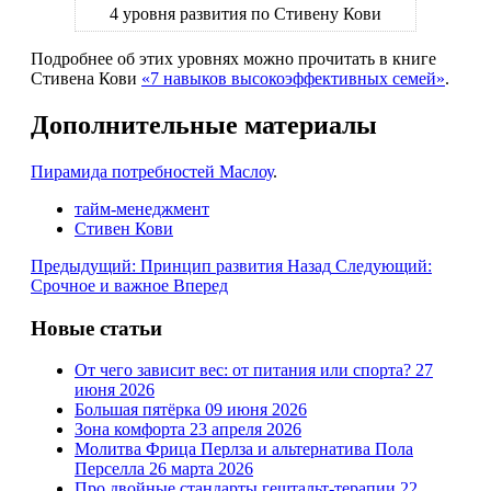
4 уровня развития по Стивену Кови
Подробнее об этих уровнях можно прочитать в книге
Стивена Кови
«7 навыков высокоэффективных семей»
.
Дополнительные материалы
Пирамида потребностей Маслоу
.
тайм-менеджмент
Стивен Кови
Предыдущий: Принцип развития
Назад
Следующий:
Срочное и важное
Вперед
Новые статьи
От чего зависит вес: от питания или спорта?
27
июня 2026
Большая пятёрка
09 июня 2026
Зона комфорта
23 апреля 2026
Молитва Фрица Перлза и альтернатива Пола
Перселла
26 марта 2026
Про двойные стандарты гештальт-терапии
22