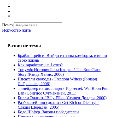
Поиск
Искусство жить
Развитие темы
Брайан Трейси. Выйди из зоны комфорта: измени
свою жизнь
Как заработать на Lexus?
Триумф: История Рона Кларка / The Ron Clark
Story (Рэнда Хайнс, 2006)
Писатели свободы / Freedom Writers (Ричард
ЛаГравенес, 2006)
Тинейджер на миллиард / Top secret: Wai Roon Pun
Lan (Сонгиос Сугмаканан, 2011)
Билли Эллиот / Billy Elliot (Стивен Долдри, 2000)
Разбогатей или сдохни / Get Rich or Die Tryin'
(Джим Шеридан, 2005)
Бодо Шефер. Законы победителей
Притча про успешную лягушку