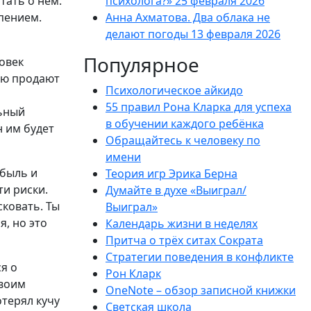
чтать о нём.
психолога?»
25 февраля 2026
рпением.
Анна Ахматова. Два облака не
делают погоды
13 февраля 2026
Популярное
овек
ью продают
Психологическое айкидо
55 правил Рона Кларка для успеха
льный
в обучении каждого ребёнка
н им будет
Обращайтесь к человеку по
имени
ибыль и
Теория игр Эрика Берна
ти риски.
Думайте в духе «Выиграл/
сковать. Ты
Выиграл»
, но это
Календарь жизни в неделях
Притча о трёх ситах Сократа
Стратегии поведения в конфликте
я о
Рон Кларк
своим
OneNote – обзор записной книжки
отерял кучу
Светская школа