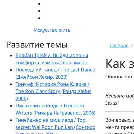
Искусство жить
Развитие темы
Главная
Брайан Трейси. Выйди из зоны
Как 
комфорта: измени свою жизнь
Последний танец / The Last Dance
Обновлено:
(Джейсон Хехир, 2020)
Триумф: История Рона Кларка /
The Ron Clark Story (Рэнда Хайнс,
Недавно мой
2006)
Lexus?
Писатели свободы / Freedom
Writers (Ричард ЛаГравенес, 2006)
Тинейджер на миллиард / Top
Во-первых, 
secret: Wai Roon Pun Lan (Сонгиос
мечта прев