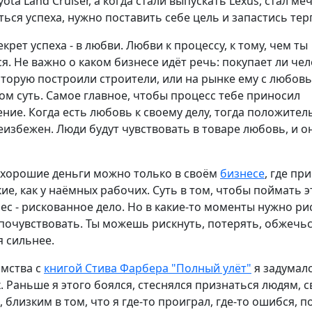
ota Land Cruiser, а когда стали выпускать Lexus, стал ме
ься успеха, нужно поставить себе цель и запастись те
екрет успеха - в любви. Любви к процессу, к тому, чем ты
. Не важно о каком бизнесе идёт речь: покупает ли чел
оторую построили строители, или на рынке ему с любов
том суть. Самое главное, чтобы процесс тебе приносил
ние. Когда есть любовь к своему делу, тогда положите
еизбежен. Люди будут чувствовать в товаре любовь, и о
 хорошие деньги можно только в своём
бизнесе
, где пр
кие, как у наёмных рабочих. Суть в том, чтобы поймать э
ес - рискованное дело. Но в какие-то моменты нужно ри
почувствовать. Ты можешь рискнуть, потерять, обжечься
я сильнее.
омства с
книгой Стива Фарбера "Полный улёт"
я задумалс
 Раньше я этого боялся, стеснялся признаться людям, 
 близким в том, что я где-то проиграл, где-то ошибся, п