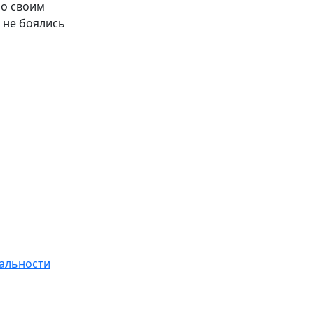
но своим
 не боялись
альности