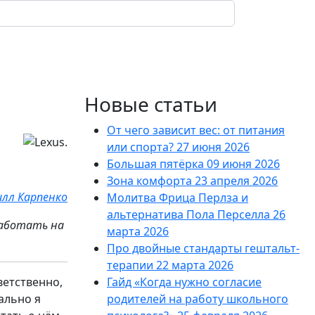
Поиск
Новые статьи
От чего зависит вес: от питания
или спорта?
27 июня 2026
Большая пятёрка
09 июня 2026
Зона комфорта
23 апреля 2026
илл Карпенко
Молитва Фрица Перлза и
альтернатива Пола Перселла
26
аработать на
марта 2026
Про двойные стандарты гештальт-
терапии
22 марта 2026
ветственно,
Гайд «Когда нужно согласие
чально я
родителей на работу школьного