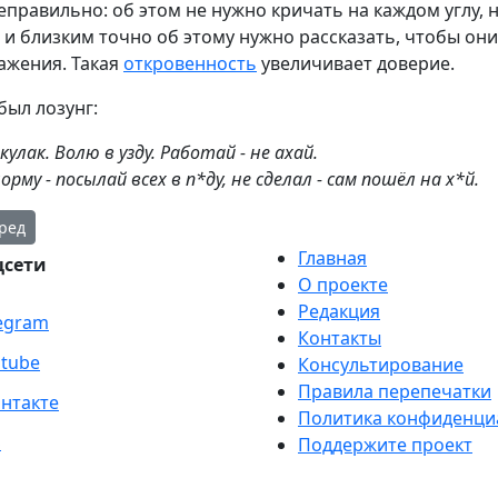
неправильно: об этом не нужно кричать на каждом углу, 
и близким точно об этому нужно рассказать, чтобы они
ажения. Такая
откровенность
увеличивает доверие.
был лозунг:
кулак. Волю в узду. Работай - не ахай.
орму - посылай всех в п*ду, не сделал - сам пошёл на х*й.
: Эффект латте
дующий: Множественные источники дохода
ред
Главная
цсети
О проекте
Редакция
egram
Контакты
tube
Консультирование
Правила перепечатки
нтакте
Политика конфиденци
S
Поддержите проект