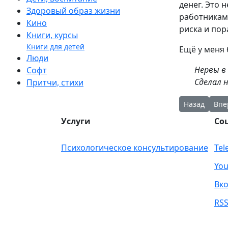
денег. Это 
Здоровый образ жизни
работникам 
Кино
риска и пор
Книги, курсы
Книги для детей
Ещё у меня 
Люди
Нервы в 
Софт
Сделал н
Притчи, стихи
Предыдущий
Сле
Назад
Впе
Услуги
Со
Психологическое консультирование
Tel
You
Вко
RS