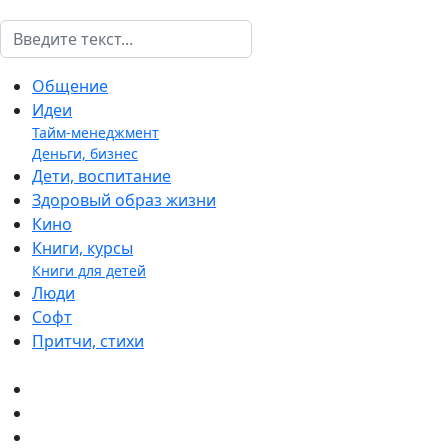
Поиск
Общение
Идеи
Тайм-менеджмент
Деньги, бизнес
Дети, воспитание
Здоровый образ жизни
Кино
Книги, курсы
Книги для детей
Люди
Софт
Притчи, стихи