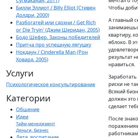
Сугмаканан, 2011)
мечтал о Toy
Билли Эллиот / Billy Elliot (Стивен
Чтобы добит
Долдри, 2000)
А главный с
Разбогатей или сдохни / Get Rich
занимаешься
or Die Tryin' (Джим Шеридан, 2005)
квартиру, к
Бодо Шефер. Законы победителей
яблоко. В э
Притча про успешную лягушку
удовлетворе
Нокдаун / Cinderella Man (Рон
результат н
Ховард, 2005)
нравиться.
Услуги
Заработать
риски не та
Психологическое консультирование
Всякий бизн
Категории
должен это 
сделает теб
Общение
Идеи
После знак
Тайм-менеджмент
поражениях.
Деньги, бизнес
работникам,
Дети, воспитание