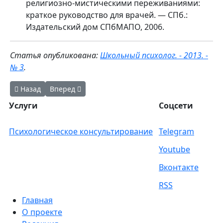
религиозно-мистическими переживаниями:
краткое руководство для врачей. — СПб.:
Издательский дом СПбМАПО, 2006.
Статья опубликована:
Школьный психолог. - 2013. -
№ 3
.
Предыдущий: 12 принципов долголетия Фёдора Углова
Следующий: Семь дельфийских мудрецов
Назад
Вперед
Услуги
Соцсети
Психологическое консультирование
Telegram
Youtube
Вконтакте
RSS
Главная
О проекте