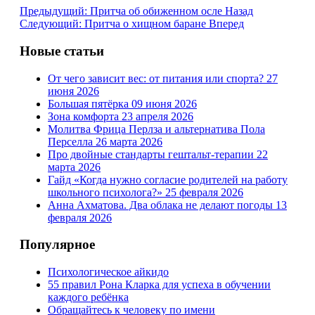
Предыдущий: Притча об обиженном осле
Назад
Следующий: Притча о хищном баране
Вперед
Новые статьи
От чего зависит вес: от питания или спорта?
27
июня 2026
Большая пятёрка
09 июня 2026
Зона комфорта
23 апреля 2026
Молитва Фрица Перлза и альтернатива Пола
Перселла
26 марта 2026
Про двойные стандарты гештальт-терапии
22
марта 2026
Гайд «Когда нужно согласие родителей на работу
школьного психолога?»
25 февраля 2026
Анна Ахматова. Два облака не делают погоды
13
февраля 2026
Популярное
Психологическое айкидо
55 правил Рона Кларка для успеха в обучении
каждого ребёнка
Обращайтесь к человеку по имени