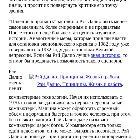
иначе, и просит их подвергнуть критике его точку
зрения.
"Падение в пропасть" заставило Рэя Далио быть менее
самонадеянным, более смиренным и не предвзятым.
После этого он ещё больше стал ценить изучение
истории. Аналогичные меры, которые приняли власти
для остановки экономического кризиса в 1982 году, уже
совершались в 1932 году для остановки Великой
депрессии. Если бы Рэй Далио лучше
знал историю
, то
он мог бы предвидеть возможность такого сценария.
Рэй
Далио
очень
Рэй Далио. Принципы. Жизнь и работа
.
ценит
компьютерные технологии. Начал их использовать с
1970-х годов, когда появились первые персональные
компьютеры. Машина может обработать огромный
объём информации быстрее и точнее человека, при этом
безо всяких эмоций. Рэй Далио даже называет
компьютеры даром богов. У компьютера есть только
один недостаток: он не может выразить несогласие. Рэй
Далио использует при принятии решений одновременно