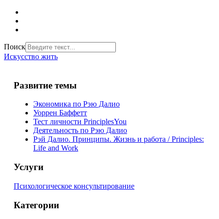
Поиск
Искусство жить
Развитие темы
Экономика по Рэю Далио
Уоррен Баффетт
Тест личности PrinciplesYou
Деятельность по Рэю Далио
Рэй Далио. Принципы. Жизнь и работа / Principles:
Life and Work
Услуги
Психологическое консультирование
Категории