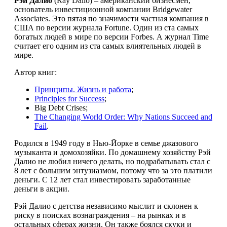
Рэй Далио
(Ray Dalio) – американский бизнесмен,
основатель инвестиционной компании Bridgewater
Associates. Это пятая по значимости частная компания в
США по версии журнала Fortune. Один из ста самых
богатых людей в мире по версии Forbes. А журнал Time
считает его одним из ста самых влиятельных людей в
мире.
Автор книг:
Принципы. Жизнь и работа
;
Principles for Success
;
Big Debt Crises;
The Changing World Order: Why Nations Succeed and
Fail
.
Родился в 1949 году в Нью-Йорке в семье джазового
музыканта и домохозяйки. По домашнему хозяйству Рэй
Далио не любил ничего делать, но подрабатывать стал с
8 лет с большим энтузиазмом, потому что за это платили
деньги. С 12 лет стал инвестировать заработанные
деньги в акции.
Рэй Далио с детства независимо мыслит и склонен к
риску в поисках вознаграждения – на рынках и в
остальных сферах жизни. Он также боялся скуки и