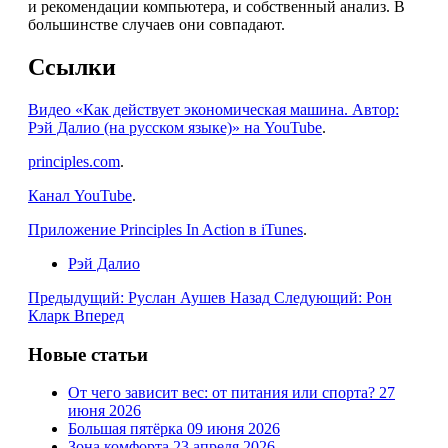
и рекомендации компьютера, и собственный анализ. В
большинстве случаев они совпадают.
Ссылки
Видео «Как действует экономическая машина. Автор:
Рэй Далио (на русском языке)» на YouTube
.
principles.com
.
Канал YouTube
.
Приложение Principles In Action в iTunes
.
Рэй Далио
Предыдущий: Руслан Аушев
Назад
Следующий: Рон
Кларк
Вперед
Новые статьи
От чего зависит вес: от питания или спорта?
27
июня 2026
Большая пятёрка
09 июня 2026
Зона комфорта
23 апреля 2026