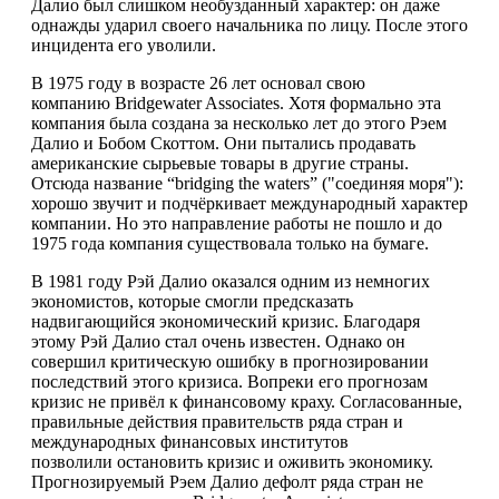
Далио был слишком необузданный характер: он даже
однажды ударил своего начальника по лицу. После этого
инцидента его уволили.
В 1975 году в возрасте 26 лет основал свою
компанию Bridgewater Associates. Хотя формально эта
компания была создана за несколько лет до этого Рэем
Далио и Бобом Скоттом. Они пытались продавать
американские сырьевые товары в другие страны.
Отсюда название “bridging the waters” ("соединяя моря"):
хорошо звучит и подчёркивает международный характер
компании. Но это направление работы не пошло и до
1975 года компания существовала только на бумаге.
В 1981 году Рэй Далио оказался одним из немногих
экономистов, которые смогли предсказать
надвигающийся экономический кризис. Благодаря
этому Рэй Далио стал очень известен. Однако он
совершил критическую ошибку в прогнозировании
последствий этого кризиса. Вопреки его прогнозам
кризис не привёл к финансовому краху. Согласованные,
правильные действия правительств ряда стран и
международных финансовых институтов
позволили остановить кризис и оживить экономику.
Прогнозируемый Рэем Далио дефолт ряда стран не