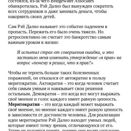
состоялся, из-за чего Bridgewater Associates
обанкротилась. Рэй Далио был вынужден сократить
всех сотрудников и даже занимать деньги, чтобы
накормить своих детей.
Сам Рэй Далио называет это событие падением в
пропасть. Пережить его было очень тяжело. Но
ретроспективно он считает это банкротство самым
важным уроком в жизни:
Я испытал страх от совершения ошибки, и это
заставило меня изменить утверждение «я прав» на
вопрос «почему я решил, что я прав?»
Чтобы не терпеть больше таких болезненных
поражений, он отказался от автократии в пользу
меритократии. Актократия – это когда человек считает
себя самым умным и навязывает свои решения
остальным. Демократия – это когда все могут выражать
своё мнение и голос каждого имеет равную ценность.
Меритократия
– это когда каждый может выражать
своё мнение, но мнение каждого имеет разную ценность
в зависимости от достоинств человека. Для реализации
идеи меритократии Рэй Далио находит умных людей,
которые имеют точку зрения, отличающуюся от его.
Затем он пытается понять, почему они видят ситуацию