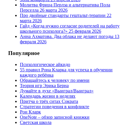
Молитва Фрица Перлза и альтернатива Пола
Перселла
26 марта 2026
Про двойные стандарты гештальт-терапии
22
марта 2026
Гайд «Когда нужно согласие родителей на работу
школьного психолога?»
25 февраля 2026
Анна Ахматова. Два облака не делают погоды
13
февраля 2026
Популярное
Психологическое айкидо
55 правил Рона Кларка для успеха в обучении
каждого ребёнка
Обращайтесь к человеку по имени
Теория игр Эрика Берна
Думайте в духе «Выиграл/Выиграл»
Календарь жизни в неделях
Притча о трёх ситах Сократа
Стратегии поведения в конфликте
Рон Кларк
OneNote – обзор записной книжки
Светская школа