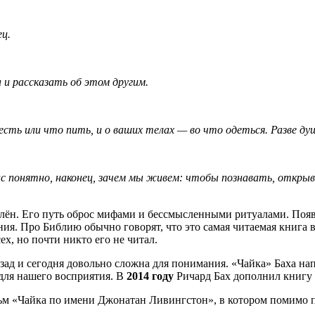
ц.
и рассказать об этом другим.
есть или что пить, и о ваших телах — во что одеться. Разве д
йчас понятно, наконец, зачем мы живем: чтобы познавать, откр
влён. Его путь оброс мифами и бессмысленными ритуалами. Появ
ения. Про Библию обычно говорят, что это самая читаемая книга 
ех, но почти никто его не читал.
азад и сегодня довольно сложна для понимания. «Чайка» Баха на
 для нашего восприятия. В
2014 году
Ричард Бах дополнил книгу 
ьм «Чайка по имени Джонатан Ливингстон», в котором помимо 