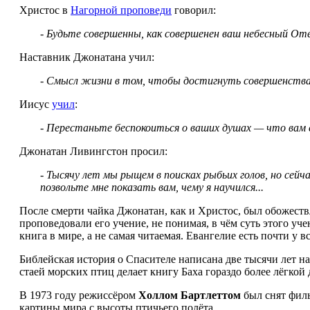
Христос в
Нагорной проповеди
говорил:
- Будьте совершенны, как совершенен ваш небесный Оте
Наставник Джонатана учил:
- Смысл жизни в том, чтобы достигнуть совершенства 
Иисус
учил
:
- Перестаньте беспокоиться о ваших душах — что вам 
Джонатан Ливингстон просил:
- Тысячу лет мы рыщем в поисках рыбьих голов, но се
позвольте мне показать вам, чему я научился...
После смерти чайка Джонатан, как и Христос, был обожест
проповедовали его учение, не понимая, в чём суть этого уч
книга в мире, а не самая читаемая. Евангелие есть почти у вс
Библейская история о Спасителе написана две тысячи лет н
стаей морских птиц делает книгу Баха гораздо более лёгкой
В 1973 году режиссёром
Холлом Бартлеттом
был снят фил
картины мира с высоты птичьего полёта.