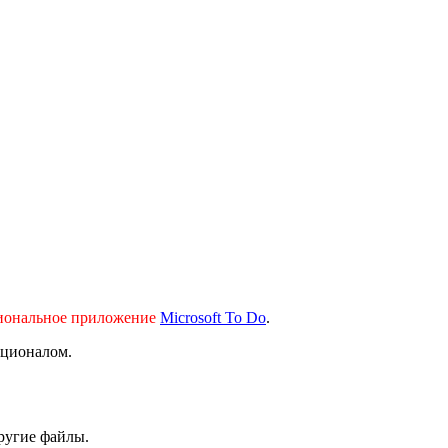
кциональное приложение
Microsoft To Do
.
кционалом.
другие файлы.