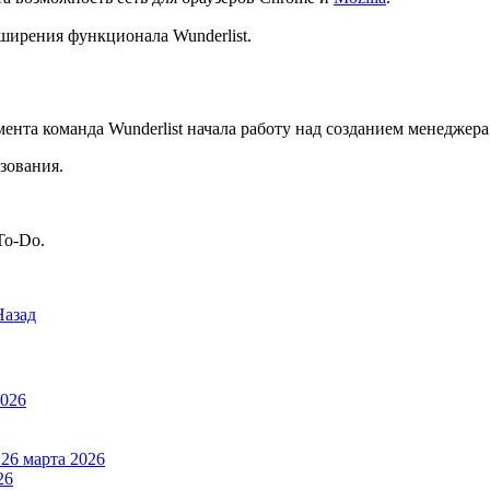
ширения функционала Wunderlist.
мента команда Wunderlist начала работу над созданием менеджера з
зования.
 To-Do.
Назад
2026
а
26 марта 2026
26