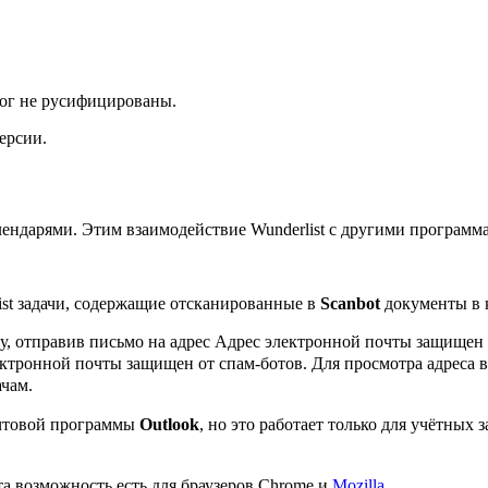
лог не русифицированы.
ерсии.
ендарями. Этим взаимодействие Wunderlist с другими программа
ist задачи, содержащие отсканированные в
Scanbot
документы в 
ту, отправив письмо на адрес
Адрес электронной почты защищен о
ктронной почты защищен от спам-ботов. Для просмотра адреса в 
ачам.
очтовой программы
Outlook
, но это работает только для учётных
та возможность есть для браузеров Chrome и
Mozilla
.