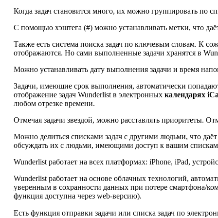
Когда задач становится много, их можно группировать по сп
С помощью хэштега (#) можно устанавливать метки, что да
Также есть система поиска задач по ключевым словам. К со
отображаются. Но сами выполненные задачи хранятся в Wunde
Можно устанавливать дату выполнения задачи и время напом
Задачи, имеющие срок выполнения, автоматически попадаю
отображение задач Wunderlist в электронных
календарях iCa
любом отрезке времени.
Отмечая задачи звездой, можно расставлять приоритеты. О
Можно делиться списками задач с другими людьми, что даёт
обсуждать их с людьми, имеющими доступ к вашим спискам
Wunderlist работает на всех платформах: iPhone, iPad, устрой
Wunderlist работает на основе облачных технологий, автома
уверенным в сохранности данных при потере смартфона/комп
функция доступна через web-версию).
Есть функция отправки задачи или списка задач по электрон