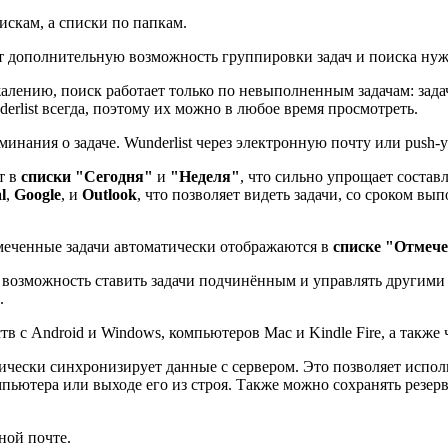
искам, а списки по папкам.
ёт дополнительную возможность группировки задач и поиска нуж
жалению, поиск работает только по невыполненным задачам: зада
rlist всегда, поэтому их можно в любое время просмотреть.
инания о задаче. Wunderlist через электронную почту или push-
т в
списки "Сегодня"
и
"Неделя"
, что сильно упрощает состав
l
,
Google
, и
Outlook
, что позволяет видеть задачи, со сроком вы
тмеченные задачи автоматически отображаются в
списке "Отмеч
 возможность ставить задачи подчинённым и управлять другими 
.
ств с Android и Windows, компьютеров Mac и Kindle Fire, а также 
тически синхронизирует данные с сервером. Это позволяет исполь
ьютера или выходе его из строя. Также можно сохранять резерв
ной почте.