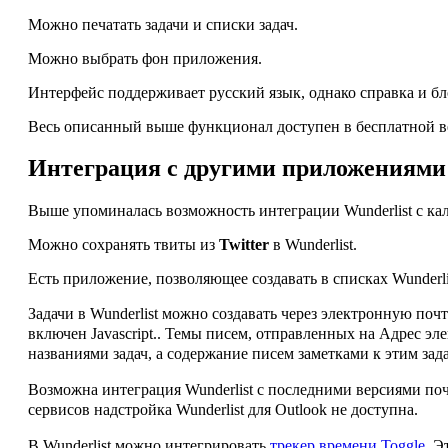
Можно печатать задачи и списки задач.
Можно выбрать фон приложения.
Интерфейс поддерживает русский язык, однако справка и б
Весь описанный выше функционал доступен в бесплатной в
Интеграция с другими приложениями
Выше упоминалась возможность интеграции Wunderlist с кал
Можно сохранять твиты из
Twitter
в Wunderlist.
Есть приложение, позволяющее создавать в списках Wunderl
Задачи в Wunderlist можно создавать через электронную поч
включен Javascript.
. Темы писем, отправленных на
Адрес эле
названиями задач, а содержание писем заметками к этим зад
Возможна интеграция Wunderlist с последними версиями п
сервисов надстройка Wunderlist для Outlook не доступна.
В Wunderlist можно интегрировать
трекер времени Toggle
. Э