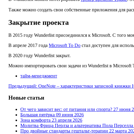
Также можно создать свои собственные приложения для рас
Закрытие проекта
В 2015 году Wunderlist присоединился к Microsoft. С того мо
В апреле 2017 года
Microsoft To Do
стал доступен для исполь
В 2020 году Wunderlist закрыт.
Можно импортировать свои задачи из Wunderlist в Microsoft
тайм-менеджмент
Предыдущий: OneNote – характеристики записной книжки
Новые статьи
От чего зависит вес: от питания или спорта?
27 июня 
Большая пятёрка
09 июня 2026
Зона комфорта
23 апреля 2026
Молитва Фрица Перлза и альтернатива Пола Перселл
Про двойные стандарты гештальт-терапии
22 марта 20