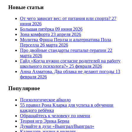
Новые статьи
От чего зависит вес: от питания или спорта?
27
июня 2026
Большая пятёрка
09 июня 2026
Зона комфорта
23 апреля 2026
Молитва Фрица Перлза и альтернатива Пола
Перселла
26 марта 2026
Про двойные стандарты гештальт-терапии
22
марта 2026
Гайд «Когда нужно согласие родителей на работу
школьного психолога?»
25 февраля 2026
Анна Ахматова. Два облака не делают погоды
13
февраля 2026
Популярное
Психологическое айкидо
55 правил Рона Кларка для успеха в обучении
каждого ребёнка
Обращайтесь к человеку по имени
Теория игр Эрика Берна
Думайте в духе «Выиграл/Выиграл»
Календарь жизни в неделях