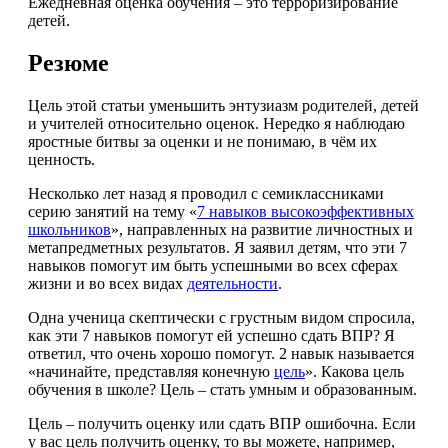
Ежедневная оценка обучения – это терроризирование
детей.
Резюме
Цель этой статьи уменьшить энтузиазм родителей, детей
и учителей относительно оценок. Нередко я наблюдаю
яростные битвы за оценки и не понимаю, в чём их
ценность.
Несколько лет назад я проводил с семиклассниками
серию занятий на тему «
7 навыков высокоэффективных
школьников
», направленных на развитие личностных и
метапредметных результатов. Я заявил детям, что эти 7
навыков помогут им быть успешными во всех сферах
жизни и во всех видах
деятельности
.
Одна ученица скептически с грустным видом спросила,
как эти 7 навыков помогут ей успешно сдать ВПР? Я
ответил, что очень хорошо помогут. 2 навык называется
«начинайте, представляя конечную
цель
». Какова цель
обучения в школе? Цель – стать умным и образованным.
Цель – получить оценку или сдать ВПР ошибочна. Если
у вас цель получить оценку, то вы можете, например,