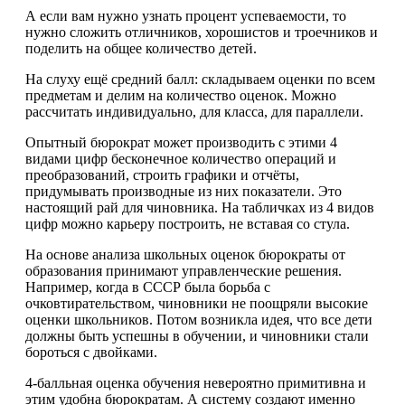
А если вам нужно узнать процент успеваемости, то
нужно сложить отличников, хорошистов и троечников и
поделить на общее количество детей.
На слуху ещё средний балл: складываем оценки по всем
предметам и делим на количество оценок. Можно
рассчитать индивидуально, для класса, для параллели.
Опытный бюрократ может производить с этими 4
видами цифр бесконечное количество операций и
преобразований, строить графики и отчёты,
придумывать производные из них показатели. Это
настоящий рай для чиновника. На табличках из 4 видов
цифр можно карьеру построить, не вставая со стула.
На основе анализа школьных оценок бюрократы от
образования принимают управленческие решения.
Например, когда в СССР была борьба с
очковтирательством, чиновники не поощряли высокие
оценки школьников. Потом возникла идея, что все дети
должны быть успешны в обучении, и чиновники стали
бороться с двойками.
4-балльная оценка обучения невероятно примитивна и
этим удобна бюрократам. А систему создают именно