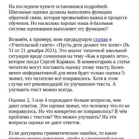
На последнем пункте остановимся подробней.
Школьные оценки должны выполнять функцию
обратной связи, которая чрезвычайно важна в процессе
обучения. Но насколько хорошо наша 4-балльная
система оценивания выполняет эту функцию?
Возьмём, к примеру, мою предыдущую
статью
в
«Учительской газете» «Пусть дети делают что хотят» (№
51 от 21 декабря 2021). Это аналог типичной школьной
ситуации вроде сочинения на тему «Как я провёл лето»,
которое писал Сергей Карякин. В комментариях к статье
читатели могут поставить оценку этому тексту. Более-
менее информативной для меня будет только оценка 5:
значит, что читателю всё понравилось. Хотя в этом
случае нет рекомендаций по улучшению текста. А
улучшить текст можно всегда.
Оценки 2, 3 или 4 порождают больше вопросов, чем
дают ответов. Эти оценки значат, что человеку что-то не
понравилось. Но что конкретно не понравилось? В чём
проблема с текстом? Что можно улучшить? На эти
вопросы оценки не дают ответов.
Если допущены грамматические ошибки, то какие
правила нужно повторить, чтобы в следующий раз не