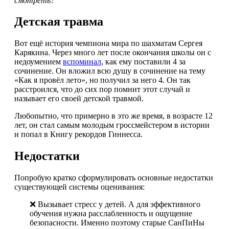
смотреть?
Детская травма
Вот ещё история чемпиона мира по шахматам Сергея
Карякина. Через много лет после окончания школы он с
недоумением
вспоминал
, как ему поставили 4 за
сочинение. Он вложил всю душу в сочинение на тему
«Как я провёл лето», но получил за него 4. Он так
расстроился, что до сих пор помнит этот случай и
называет его своей детской травмой.
Любопытно, что примерно в это же время, в возрасте 12
лет, он стал самым молодым гроссмейстером в истории
и попал в Книгу рекордов Гиннесса.
Недостатки
Попробую кратко сформулировать основные недостатки
существующей системы оценивания:
❌ Вызывает стресс у детей. А для эффективного
обучения нужна расслабленность и ощущение
безопасности. Именно поэтому старые СанПиНы