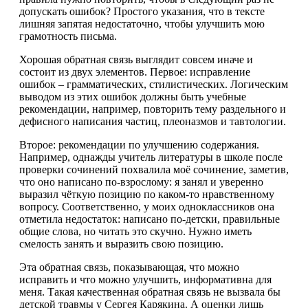
допускать ошибок? Простого указания, что в тексте
лишняя запятая недостаточно, чтобы улучшить мою
грамотность письма.
Хорошая обратная связь выглядит совсем иначе и
состоит из двух элементов. Первое: исправление
ошибок – грамматических, стилистических. Логическим
выводом из этих ошибок должны быть учебные
рекомендации, например, повторить тему раздельного и
дефисного написания частиц, плеоназмов и тавтологии.
Второе: рекомендации по улучшению содержания.
Например, однажды учитель литературы в школе после
проверки сочинений похвалила моё сочинение, заметив,
что оно написано по-взрослому: я занял и уверенно
выразил чёткую позицию по каком-то нравственному
вопросу. Соответственно, у моих одноклассников она
отметила недостаток: написано по-детски, правильные
общие слова, но читать это скучно. Нужно иметь
смелость занять и выразить свою позицию.
Эта обратная связь, показывающая, что можно
исправить и что можно улучшить, информативна для
меня. Такая качественная обратная связь не вызвала бы
детской травмы у Сергея Карякина. А оценки лишь