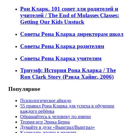
Рон Кларк. 101 совет для родителей и
учителей / The End of Molasses Classes:
Getting Our Kids Unstuck
Советы Рона Кларка директорам школ
Советы Рона Кларка родителям
Советы Рона Кларка учителям
Триумф: История Рона Кларка / The
Ron Clark Story (Рэнда Хайнс, 2006)
Популярное
Психологическое айкидо
55 правил Рона Кларка для успеха в обучении
каждого ребёнка
Обращайтесь к человеку по имени
Теория игр Эрика Берна
Думайте в духе «Выиграл/Выиграл»
Календарь жизни в неделях